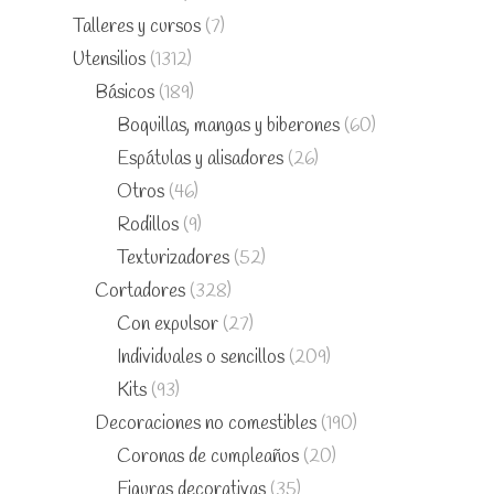
Talleres y cursos
(7)
Utensilios
(1312)
Básicos
(189)
Boquillas, mangas y biberones
(60)
Espátulas y alisadores
(26)
Otros
(46)
Rodillos
(9)
Texturizadores
(52)
Cortadores
(328)
Con expulsor
(27)
Individuales o sencillos
(209)
Kits
(93)
Decoraciones no comestibles
(190)
Coronas de cumpleaños
(20)
Figuras decorativas
(35)