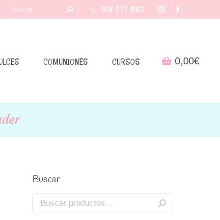
Buscar:
918 777 883
Instagram
Facebook
page
page
opens
opens
in
in
0,00
€
ULCES
COMUNIONES
CURSOS
new
new
window
window
ader
Buscar