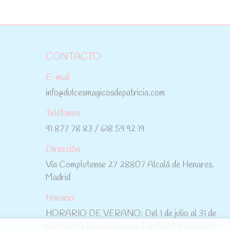
CONTACTO
E-mail
info@dulcesmagicosdepatricia.com
Teléfonos
91 877 78 83 / 618 59 92 19
Dirección
Vía Complutense 27 28807 Alcalá de Henares.
Madrid
Horario:
HORARIO DE VERANO: Del 1 de julio al 31 de
agosto: De lunes a viernes: De 10:30 h a 15:00 h