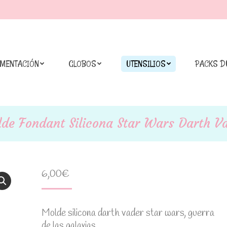
IMENTACIÓN
GLOBOS
UTENSILIOS
PACKS D
de Fondant Silicona Star Wars Darth V
6,00
€
Molde silicona darth vader star wars, guerra
de las galaxias