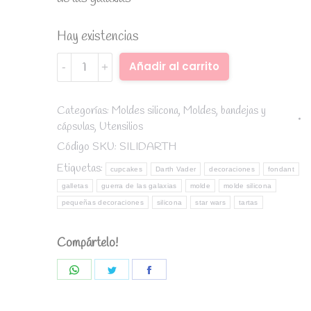
Hay existencias
Molde
Alternative:
Añadir al carrito
fondant
silicona
Star
Categorías:
Moldes silicona
,
Moldes, bandejas y
cápsulas
,
Utensilios
Wars
darth
Código SKU:
SILIDARTH
vader
Etiquetas:
cupcakes
Darth Vader
decoraciones
fondant
quantity
galletas
guerra de las galaxias
molde
molde silicona
pequeñas decoraciones
silicona
star wars
tartas
Compártelo!
Share
Share
Share
on
on
on
WhatsApp
Twitter
Facebook