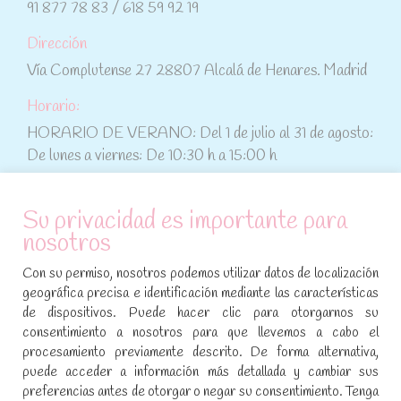
91 877 78 83 / 618 59 92 19
Dirección
Vía Complutense 27 28807 Alcalá de Henares. Madrid
Horario:
HORARIO DE VERANO: Del 1 de julio al 31 de agosto:
De lunes a viernes: De 10:30 h a 15:00 h
ATENCIÓN AL CLIENTE
Su privacidad es importante para
nosotros
Condiciones de compra
Con su permiso, nosotros podemos utilizar datos de localización
Aviso legal y política de privacidad
geográfica precisa e identificación mediante las características
de dispositivos. Puede hacer clic para otorgarnos su
Política de cookies
consentimiento a nosotros para que llevemos a cabo el
procesamiento previamente descrito. De forma alternativa,
SÍGUENOS EN REDES SOCIALES
puede acceder a información más detallada y cambiar sus
preferencias antes de otorgar o negar su consentimiento. Tenga