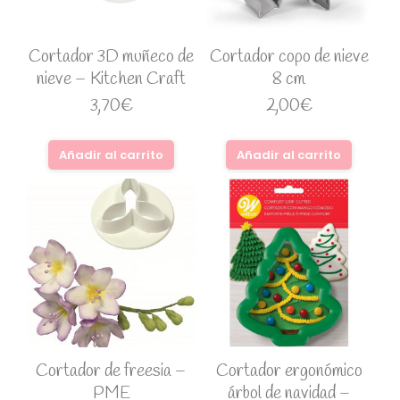
Cortador 3D muñeco de
Cortador copo de nieve
nieve – Kitchen Craft
8 cm
3,70
€
2,00
€
Añadir al carrito
Añadir al carrito
Cortador de freesia –
Cortador ergonómico
PME
árbol de navidad –