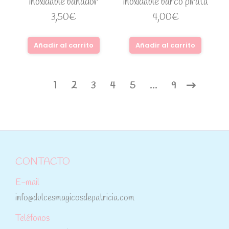
inoxidable bañador
inoxidable barco pirata
3,50
€
4,00
€
Añadir al carrito
Añadir al carrito
1
2
3
4
5
…
9
CONTACTO
E-mail
info@dulcesmagicosdepatricia.com
Teléfonos