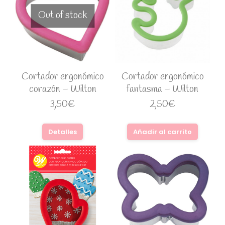
Out of stock
Cortador ergonómico
Cortador ergonómico
corazón – Wilton
fantasma – Wilton
3,50
€
2,50
€
Detalles
Añadir al carrito