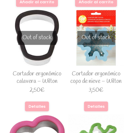
Añadir al carrito
Añadir al carrito
Out of stock
Out of stock
Cortador ergonómico
Cortador ergonómico
calavera – Wilton
copo de nieve – Wilton
2,50
€
3,50
€
Detalles
Detalles