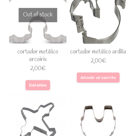
Out of stock
cortador metálico
cortador metálico ardilla
arcoiris
2,00
€
2,00
€
Añadir al carrito
Detalles