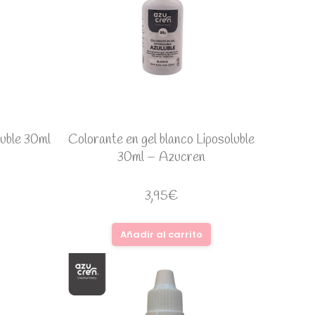
luble 30ml
Colorante en gel blanco Liposoluble
30ml – Azucren
3,95
€
Añadir al carrito