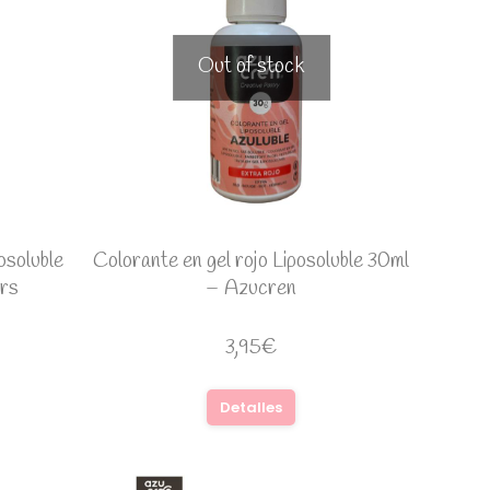
Out of stock
osoluble
Colorante en gel rojo Liposoluble 30ml
rs
– Azucren
3,95
€
Detalles