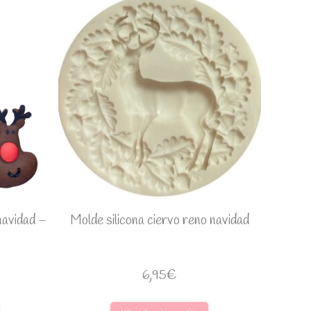
navidad –
Molde silicona ciervo reno navidad
6,95
€