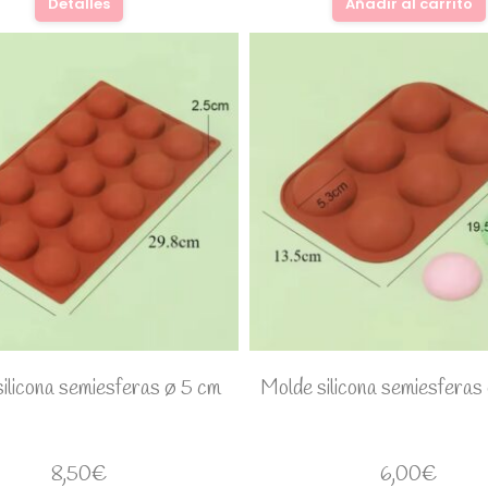
Detalles
Añadir al carrito
ilicona semiesferas ø 5 cm
Molde silicona semiesferas
8,50
€
6,00
€