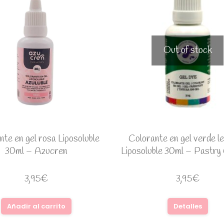
Out of stock
nte en gel rosa Liposoluble
Colorante en gel verde l
30ml – Azucren
Liposoluble 30ml – Pastry
3,95
€
3,95
€
Añadir al carrito
Detalles