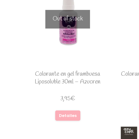
Out of stock
Colorante en gel frambuesa
Coloran
Liposoluble 30ml – Azucren
3,95
€
Detalles