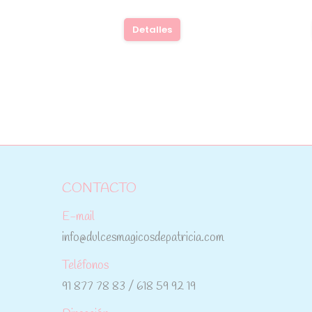
Detalles
CONTACTO
E-mail
info@dulcesmagicosdepatricia.com
Teléfonos
91 877 78 83 / 618 59 92 19