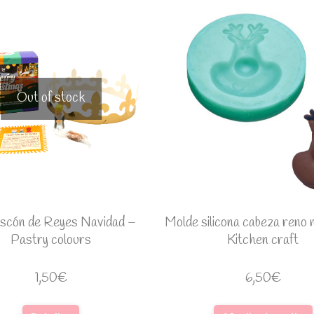
Out of stock
oscón de Reyes Navidad –
Molde silicona cabeza reno 
Pastry colours
Kitchen craft
1,50
€
6,50
€