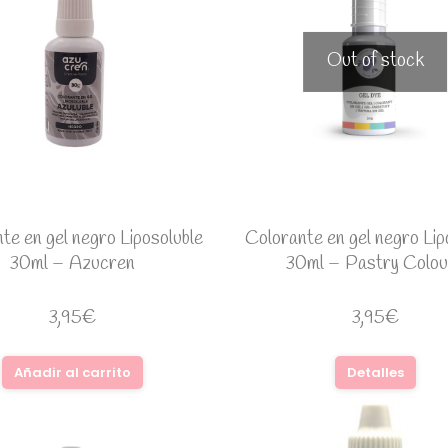
Out of stock
te en gel negro Liposoluble
Colorante en gel negro Lip
30ml – Azucren
30ml – Pastry Colou
3,95
€
3,95
€
Añadir al carrito
Detalles