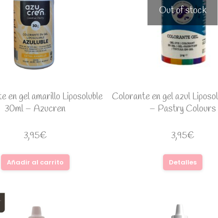
Out of stock
e en gel amarillo Liposoluble
Colorante en gel azul Liposo
30ml – Azucren
– Pastry Colours
3,95
€
3,95
€
Añadir al carrito
Detalles