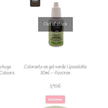
Out of stock
echuga
Colorante en gel verde Liposoluble
 Colours
30ml – Azucren
3,95
€
Detalles