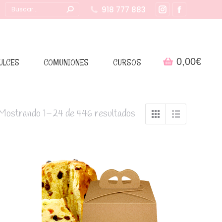
Buscar:
918 777 883
Instagram
Facebook
page
page
opens
opens
in
in
0,00
€
ULCES
COMUNIONES
CURSOS
new
new
window
window
Mostrando 1–24 de 446 resultados