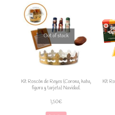
Out of stock
Kit Roscón de Reyes (Corona, haba,
Kit R
figura y tarjeta) Navidad.
1,50
€