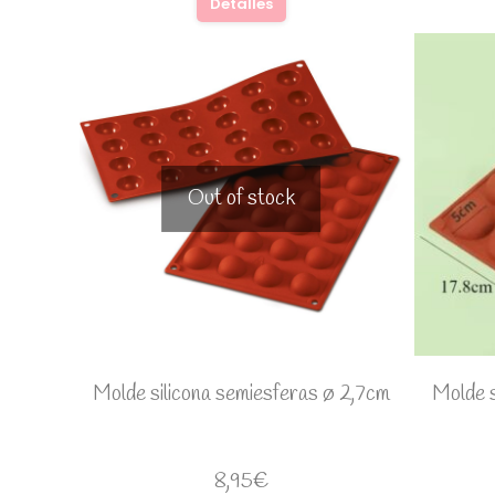
Detalles
Out of stock
Molde silicona semiesferas ø 2,7cm
Molde s
8,95
€