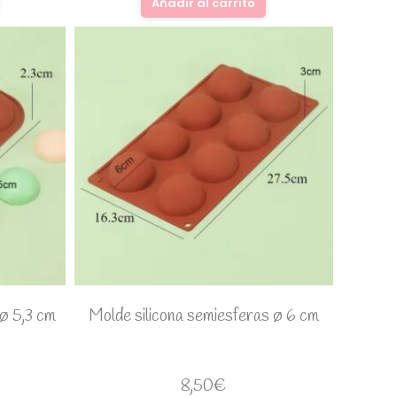
Añadir al carrito
 ø 5,3 cm
Molde silicona semiesferas ø 6 cm
8,50
€