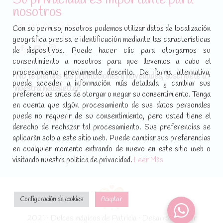
nosotros
SÍGUENOS EN REDES SOCIALES
Con su permiso, nosotros podemos utilizar datos de localización
geográfica precisa e identificación mediante las características
Encuéntranos en:
de dispositivos. Puede hacer clic para otorgarnos su
Facebook
YouTube
Instagram
consentimiento a nosotros para que llevemos a cabo el
page
page
page
procesamiento previamente descrito. De forma alternativa,
No te pierdas las promociones y novedades, suscríbete a
opens
opens
opens
puede acceder a información más detallada y cambiar sus
nuestra newsletter
:
in
in
in
preferencias antes de otorgar o negar su consentimiento. Tenga
new
new
new
en cuenta que algún procesamiento de sus datos personales
puede no requerir de su consentimiento, pero usted tiene el
window
window
window
[sibwp_form id=1]
derecho de rechazar tal procesamiento. Sus preferencias se
aplicarán solo a este sitio web. Puede cambiar sus preferencias
en cualquier momento entrando de nuevo en este sitio web o
visitando nuestra política de privacidad.
Leer Más
Configuración de cookies
Aceptar
2021 · Dulces mágicos de Patricia · Desarrollado por