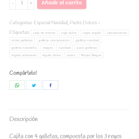
NAVIDAD
Alternative:
Añadir al carrito
Cajita
galletas
reyes
Categorías:
Especial Navidad
,
Packs Dulces
magos
Etiquetas:
caja de dulces
caja dulce
cajas regalo
cascanueces
quantity
cesta galletas
galleta cascanueces
galleta navidad
galleta navideña
magos
navidad
pack galletas
regalo artesanal
regalo dulce
reyes
Reyes Magos
Compártelo!
Share
Share
Share
on
on
on
WhatsApp
Twitter
Facebook
Descripción
Cajita con 4 galletas, compuesta por los 3 reyes