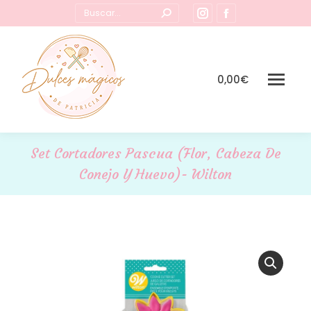
Buscar:
Instagram
Facebook
page
page
opens
opens
in
in
0,00
€
new
new
window
window
Set Cortadores Pascua (Flor, Cabeza De
Conejo Y Huevo)- Wilton