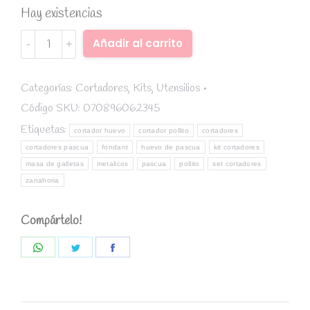
Hay existencias
Set
Alternative:
Añadir al carrito
cortadores
Pascua
(Flor,
Categorías:
Cortadores
,
Kits
,
Utensilios
cabeza
Código SKU:
070896062345
de
Etiquetas:
cortador huevo
cortador pollito
cortadores
conejo
cortadores pascua
fondant
huevo de pascua
kit cortadores
y
masa de galletas
metalicos
pascua
pollito
set cortadores
huevo)-
zanahoria
Wilton
quantity
Compártelo!
Share
Share
Share
on
on
on
WhatsApp
Twitter
Facebook