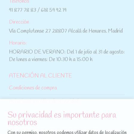
Teléfonos
91 877 78 83 / 618 59 92 19
Dirección
Vía Complutense 27 28807 Alcalá de Henares. Madrid
Horario:
HORARIO DE VERANO: Del 1 de julio al 31 de agosto:
De lunes a viernes: De 10:30 h a 15:00 h
ATENCIÓN AL CLIENTE
Condiciones de compra
Aviso legal y política de privacidad
Su privacidad es importante para
Política de cookies
nosotros
SÍGUENOS EN REDES SOCIALES
Con su permiso, nosotros podemos utilizar datos de localización