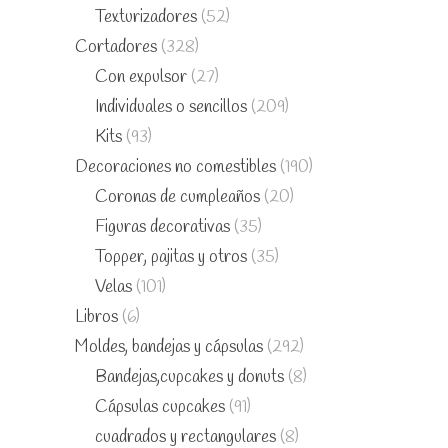
Texturizadores
(52)
Cortadores
(328)
Con expulsor
(27)
Individuales o sencillos
(209)
Kits
(93)
Decoraciones no comestibles
(190)
Coronas de cumpleaños
(20)
Figuras decorativas
(35)
Topper, pajitas y otros
(35)
Velas
(101)
Libros
(6)
Moldes, bandejas y cápsulas
(292)
Bandejas,cupcakes y donuts
(8)
Cápsulas cupcakes
(91)
cuadrados y rectangulares
(8)