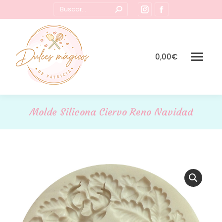
Buscar:
Instagram
Facebook
page
page
opens
opens
in
in
0,00
€
new
new
window
window
Molde Silicona Ciervo Reno Navidad