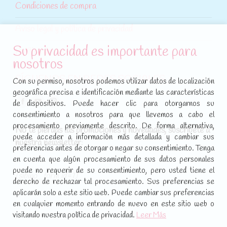
Condiciones de compra
Aviso legal y política de privacidad
Su privacidad es importante para
Política de cookies
nosotros
SÍGUENOS EN REDES SOCIALES
Con su permiso, nosotros podemos utilizar datos de localización
geográfica precisa e identificación mediante las características
Encuéntranos en:
de dispositivos. Puede hacer clic para otorgarnos su
Facebook
YouTube
Instagram
consentimiento a nosotros para que llevemos a cabo el
page
page
page
procesamiento previamente descrito. De forma alternativa,
No te pierdas las promociones y novedades, suscríbete a
opens
opens
opens
puede acceder a información más detallada y cambiar sus
nuestra newsletter
:
in
in
in
preferencias antes de otorgar o negar su consentimiento. Tenga
new
new
new
en cuenta que algún procesamiento de sus datos personales
puede no requerir de su consentimiento, pero usted tiene el
window
window
window
[sibwp_form id=1]
derecho de rechazar tal procesamiento. Sus preferencias se
aplicarán solo a este sitio web. Puede cambiar sus preferencias
en cualquier momento entrando de nuevo en este sitio web o
visitando nuestra política de privacidad.
Leer Más