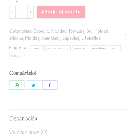
Molde
Alternative:
Añadir al carrito
silicona
ciervo
reno
Categorías:
Especial Navidad
,
formas y 3d
,
Moldes
silicona
,
Moldes, bandejas y cápsulas
,
Utensilios
navidad
quantity
Etiquetas:
ciervo
molde silicona
navidad
navideño
reno
silicona
Compártelo!
Share
Share
Share
on
on
on
WhatsApp
Twitter
Facebook
Descripción
Valoraciones (0)