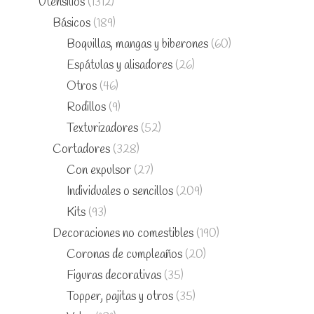
Utensilios
(1312)
Básicos
(189)
Boquillas, mangas y biberones
(60)
Espátulas y alisadores
(26)
Otros
(46)
Rodillos
(9)
Texturizadores
(52)
Cortadores
(328)
Con expulsor
(27)
Individuales o sencillos
(209)
Kits
(93)
Decoraciones no comestibles
(190)
Coronas de cumpleaños
(20)
Figuras decorativas
(35)
Topper, pajitas y otros
(35)