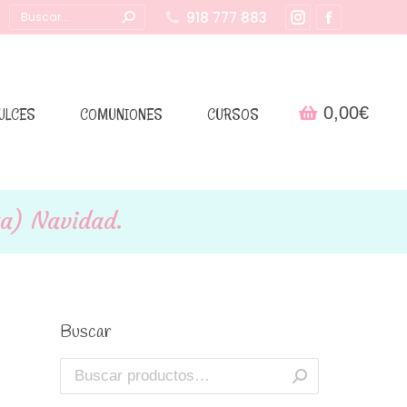
Buscar:
918 777 883
Instagram
Facebook
page
page
opens
opens
in
in
0,00
€
ULCES
COMUNIONES
CURSOS
new
new
window
window
ta) Navidad.
Buscar