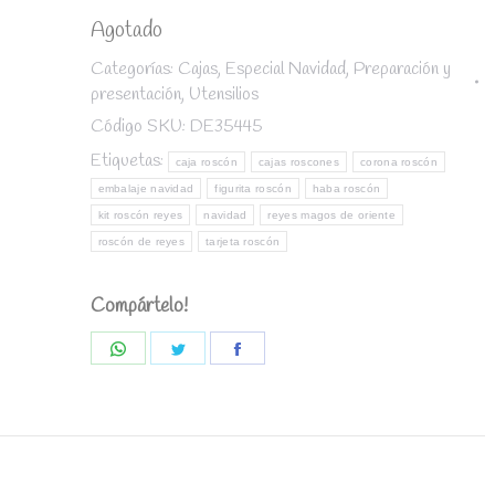
Agotado
Categorías:
Cajas
,
Especial Navidad
,
Preparación y
presentación
,
Utensilios
Código SKU:
DE35445
Etiquetas:
caja roscón
cajas roscones
corona roscón
embalaje navidad
figurita roscón
haba roscón
kit roscón reyes
navidad
reyes magos de oriente
roscón de reyes
tarjeta roscón
Compártelo!
Share
Share
Share
on
on
on
WhatsApp
Twitter
Facebook