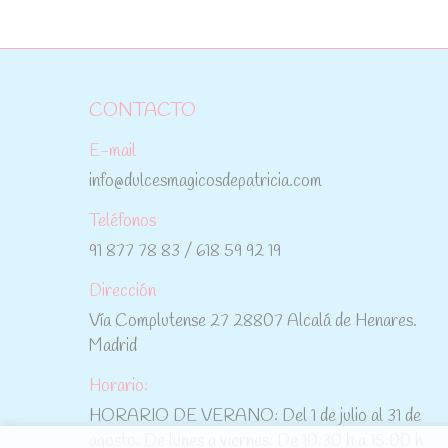
CONTACTO
E-mail
info@dulcesmagicosdepatricia.com
Teléfonos
91 877 78 83 / 618 59 92 19
Dirección
Vía Complutense 27 28807 Alcalá de Henares.
Madrid
Horario:
HORARIO DE VERANO: Del 1 de julio al 31 de
agosto: De lunes a viernes: De 10:30 h a 15:00 h