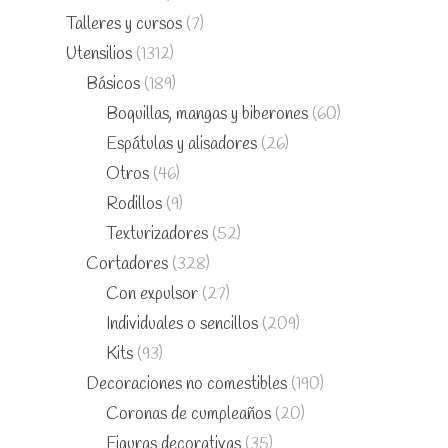
Talleres y cursos
(7)
Utensilios
(1312)
Básicos
(189)
Boquillas, mangas y biberones
(60)
Espátulas y alisadores
(26)
Otros
(46)
Rodillos
(9)
Texturizadores
(52)
Cortadores
(328)
Con expulsor
(27)
Individuales o sencillos
(209)
Kits
(93)
Decoraciones no comestibles
(190)
Coronas de cumpleaños
(20)
Figuras decorativas
(35)