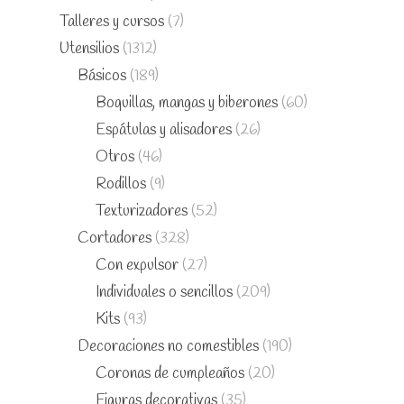
Talleres y cursos
(7)
Utensilios
(1312)
Básicos
(189)
Boquillas, mangas y biberones
(60)
Espátulas y alisadores
(26)
Otros
(46)
Rodillos
(9)
Texturizadores
(52)
Cortadores
(328)
Con expulsor
(27)
Individuales o sencillos
(209)
Kits
(93)
Decoraciones no comestibles
(190)
Coronas de cumpleaños
(20)
Figuras decorativas
(35)