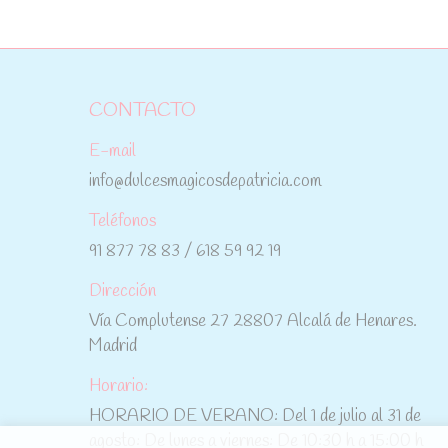
CONTACTO
E-mail
info@dulcesmagicosdepatricia.com
Teléfonos
91 877 78 83 / 618 59 92 19
Dirección
Vía Complutense 27 28807 Alcalá de Henares.
Madrid
Horario:
HORARIO DE VERANO: Del 1 de julio al 31 de
agosto: De lunes a viernes: De 10:30 h a 15:00 h