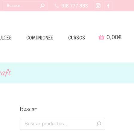
Buscar:
918 777 883
Instagram
Facebook
page
page
opens
opens
in
in
0,00
€
ULCES
COMUNIONES
CURSOS
new
new
window
window
aft
Buscar