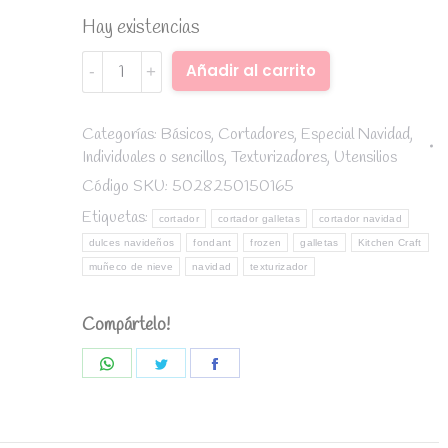
Hay existencias
Cortador
Alternative:
Añadir al carrito
3D
muñeco
de
Categorías:
Básicos
,
Cortadores
,
Especial Navidad
,
Individuales o sencillos
,
Texturizadores
,
Utensilios
nieve
-
Código SKU:
5028250150165
Kitchen
Etiquetas:
cortador
cortador galletas
cortador navidad
Craft
dulces navideños
fondant
frozen
galletas
Kitchen Craft
quantity
muñeco de nieve
navidad
texturizador
Compártelo!
Share
Share
Share
on
on
on
WhatsApp
Twitter
Facebook