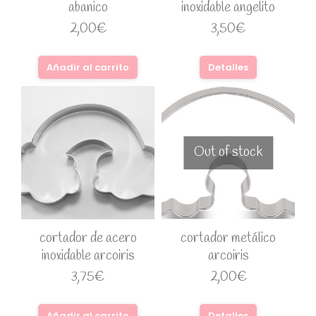
abanico
inoxidable angelito
2,00
€
3,50
€
Añadir al carrito
Detalles
Out of stock
cortador de acero
cortador metálico
inoxidable arcoiris
arcoiris
3,75
€
2,00
€
Añadir al carrito
Detalles