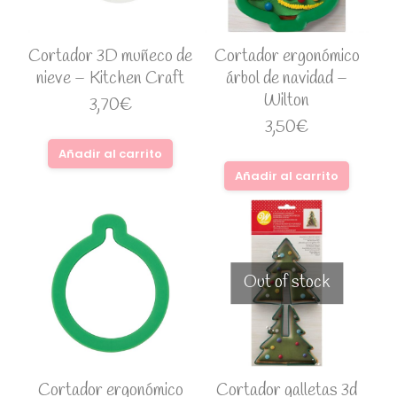
Cortador 3D muñeco de
Cortador ergonómico
nieve – Kitchen Craft
árbol de navidad –
Wilton
3,70
€
3,50
€
Añadir al carrito
Añadir al carrito
Out of stock
Cortador ergonómico
Cortador galletas 3d