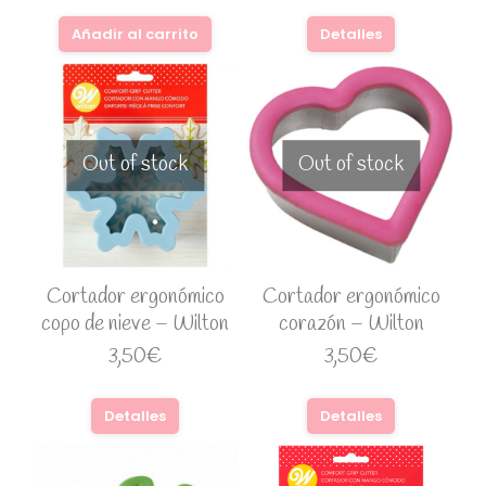
Añadir al carrito
Detalles
Out of stock
Out of stock
Cortador ergonómico
Cortador ergonómico
copo de nieve – Wilton
corazón – Wilton
3,50
€
3,50
€
Detalles
Detalles