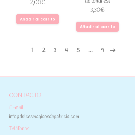
de londres)
2,00
€
3,30
€
Añadir al carrito
Añadir al carrito
1
2
3
4
5
…
9
CONTACTO
E-mail
info@dulcesmagicosdepatricia.com
Teléfonos