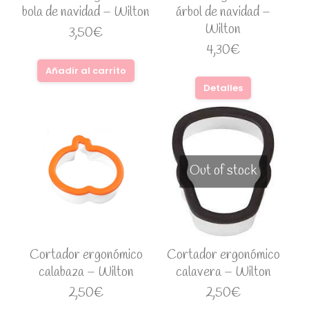
bola de navidad – Wilton
árbol de navidad –
Wilton
3,50
€
4,30
€
Añadir al carrito
Detalles
Out of stock
Cortador ergonómico
Cortador ergonómico
calabaza – Wilton
calavera – Wilton
2,50
€
2,50
€