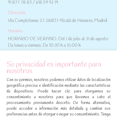
91 877 78 83 / 618 59 92 19
Dirección
Vía Complutense 27 28807 Alcalá de Henares. Madrid
Horario:
HORARIO DE VERANO: Del 1 de julio al 31 de agosto:
De lunes a viernes: De 10:30 h a 15:00 h
ATENCIÓN AL CLIENTE
Su privacidad es importante para
nosotros
Condiciones de compra
Con su permiso, nosotros podemos utilizar datos de localización
Aviso legal y política de privacidad
geográfica precisa e identificación mediante las características
de dispositivos. Puede hacer clic para otorgarnos su
Política de cookies
consentimiento a nosotros para que llevemos a cabo el
procesamiento previamente descrito. De forma alternativa,
SÍGUENOS EN REDES SOCIALES
puede acceder a información más detallada y cambiar sus
preferencias antes de otorgar o negar su consentimiento. Tenga