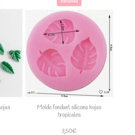
Detalles
hojas
Molde fondant silicona hojas
tropicales
3,50
€