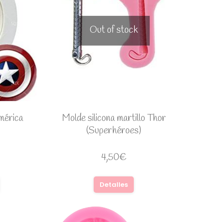
Out of stock
mérica
Molde silicona martillo Thor
(Superhéroes)
4,50
€
Detalles