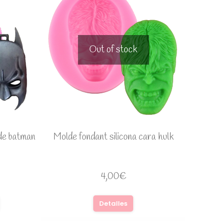
Out of stock
 de batman
Molde fondant silicona cara hulk
4,00
€
Detalles