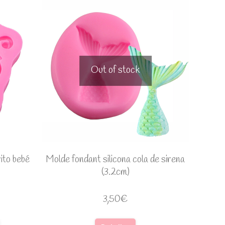
Out of stock
ito bebé
Molde fondant silicona cola de sirena
(3.2cm)
3,50
€