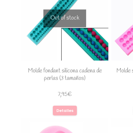
Out of stock
Molde fondant silicona cadena de
Molde s
perlas (3 tamaños)
7,95
€
Detalles