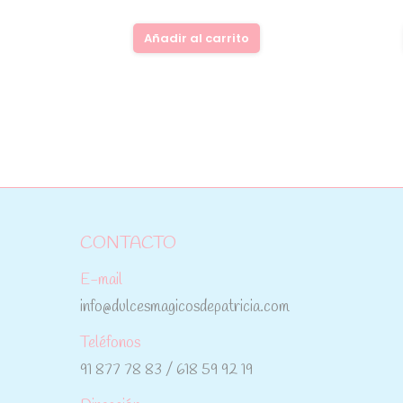
Añadir al carrito
CONTACTO
E-mail
info@dulcesmagicosdepatricia.com
Teléfonos
91 877 78 83 / 618 59 92 19