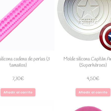
ilicona cadena de perlas (3
Molde silicona Capitán A
tamaños)
(Superhéroes)
7,30
€
4,50
€
Añadir al carrito
Añadir al carrito