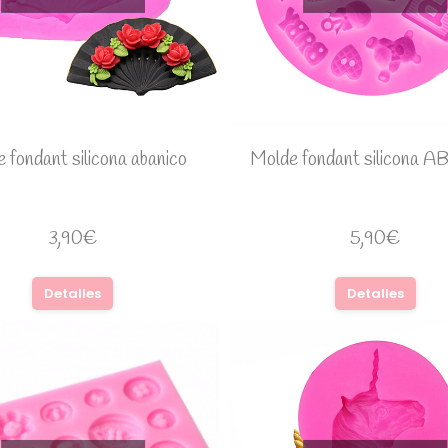
 fondant silicona abanico
Molde fondant silicona A
3,90
€
5,90
€
Detalles
Detalles