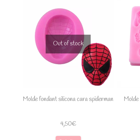
Out of stock
Molde fondant silicona cara spiderman
Molde 
4,50
€