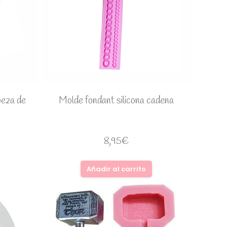
beza de
Molde fondant silicona cadena
8,95
€
Añadir al carrito