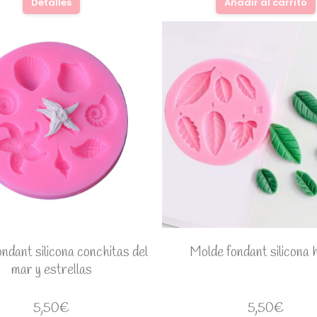
Detalles
Añadir al carrito
ndant silicona conchitas del
Molde fondant silicona 
mar y estrellas
5,50
€
5,50
€