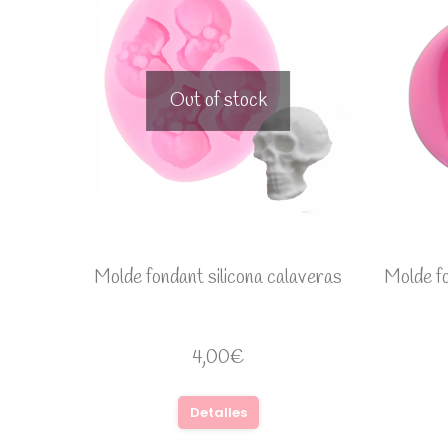
Out of stock
Molde fondant silicona calaveras
Molde fo
4,00
€
Detalles