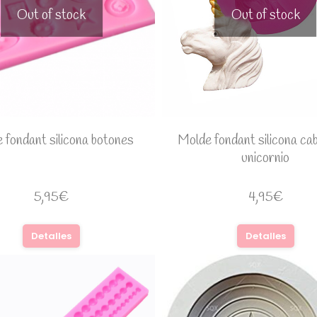
Out of stock
Out of stock
 fondant silicona botones
Molde fondant silicona ca
unicornio
5,95
€
4,95
€
Detalles
Detalles