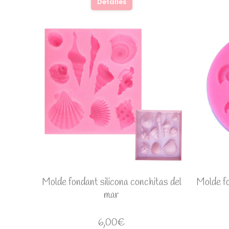
Detalles
Molde fondant silicona conchitas del
Molde fo
mar
6,00
€