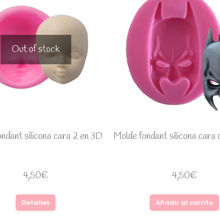
Out of stock
ndant silicona cara 2 en 3D
Molde fondant silicona cara
4,50
€
4,50
€
Detalles
Añadir al carrito