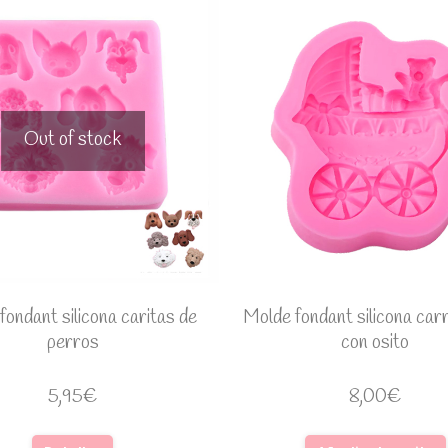
Out of stock
fondant silicona caritas de
Molde fondant silicona carr
perros
con osito
5,95
€
8,00
€