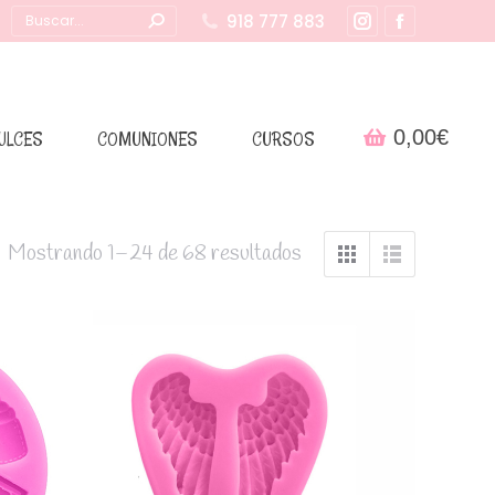
Buscar:
918 777 883
Instagram
Facebook
page
page
opens
opens
in
in
0,00
€
ULCES
COMUNIONES
CURSOS
new
new
window
window
Mostrando 1–24 de 68 resultados