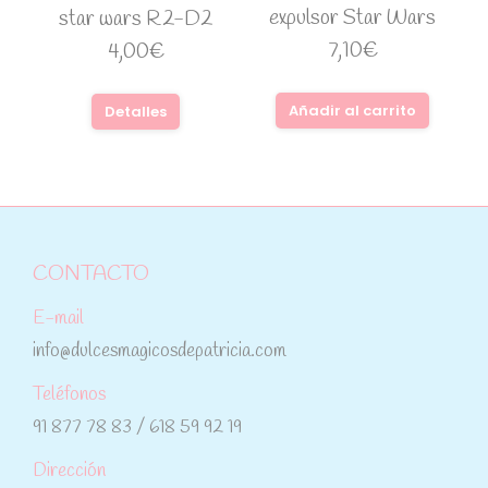
expulsor Star Wars
star wars R2-D2
7,10
€
4,00
€
Añadir al carrito
Detalles
CONTACTO
E-mail
info@dulcesmagicosdepatricia.com
Teléfonos
91 877 78 83 / 618 59 92 19
Dirección