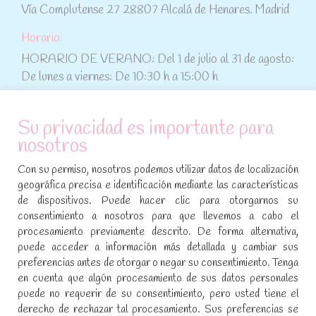
Vía Complutense 27 28807 Alcalá de Henares. Madrid
Horario:
HORARIO DE VERANO: Del 1 de julio al 31 de agosto:
De lunes a viernes: De 10:30 h a 15:00 h
ATENCIÓN AL CLIENTE
Su privacidad es importante para
nosotros
Condiciones de compra
Con su permiso, nosotros podemos utilizar datos de localización
Aviso legal y política de privacidad
geográfica precisa e identificación mediante las características
de dispositivos. Puede hacer clic para otorgarnos su
Política de cookies
consentimiento a nosotros para que llevemos a cabo el
procesamiento previamente descrito. De forma alternativa,
SÍGUENOS EN REDES SOCIALES
puede acceder a información más detallada y cambiar sus
preferencias antes de otorgar o negar su consentimiento. Tenga
Encuéntranos en:
en cuenta que algún procesamiento de sus datos personales
Facebook
YouTube
Instagram
puede no requerir de su consentimiento, pero usted tiene el
page
page
page
derecho de rechazar tal procesamiento. Sus preferencias se