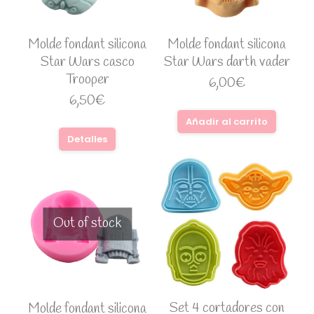
Molde fondant silicona
Molde fondant silicona
Star Wars casco
Star Wars darth vader
Trooper
6,00
€
6,50
€
Añadir al carrito
Detalles
Out of stock
Set 4 cortadores con
Molde fondant silicona