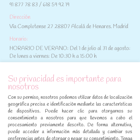
91 877 78 83 / 618 59 92 19
Dirección
Vía Complutense 27 28807 Alcalá de Henares. Madrid
Horario:
HORARIO DE VERANO: Del 1 de julio al 31 de agosto:
De lunes a viernes: De 10:30 h a 15:00 h
ATENCIÓN AL CLIENTE
Su privacidad es importante para
nosotros
Condiciones de compra
Con su permiso, nosotros podemos utilizar datos de localización
Aviso legal y política de privacidad
geográfica precisa e identificación mediante las características
de dispositivos. Puede hacer clic para otorgarnos su
Política de cookies
consentimiento a nosotros para que llevemos a cabo el
procesamiento previamente descrito. De forma alternativa,
SÍGUENOS EN REDES SOCIALES
puede acceder a información más detallada y cambiar sus
preferencias antes de otorgar o negar su consentimiento. Tenga