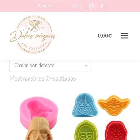
Buscar:
Instagram
Facebook
page
page
opens
opens
in
in
0,00
€
new
new
window
window
Mostrando los 2 resultados