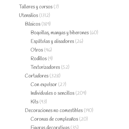
Talleres y cursos
(7)
Utensilios
(1312)
Básicos
(189)
Boquillas, mangas y biberones
(60)
Espátulas y alisadores
(26)
Otros
(46)
Rodillos
(9)
Texturizadores
(52)
Cortadores
(328)
Con expulsor
(27)
Individuales o sencillos
(209)
Kits
(93)
Decoraciones no comestibles
(190)
Coronas de cumpleaños
(20)
Figuras decorativas
(35)