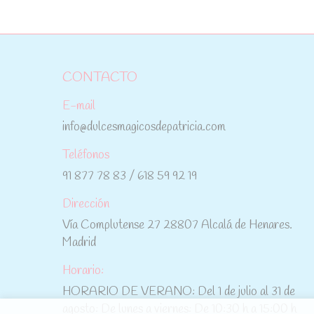
CONTACTO
E-mail
info@dulcesmagicosdepatricia.com
Teléfonos
91 877 78 83 / 618 59 92 19
Dirección
Vía Complutense 27 28807 Alcalá de Henares.
Madrid
Horario:
HORARIO DE VERANO: Del 1 de julio al 31 de
agosto: De lunes a viernes: De 10:30 h a 15:00 h