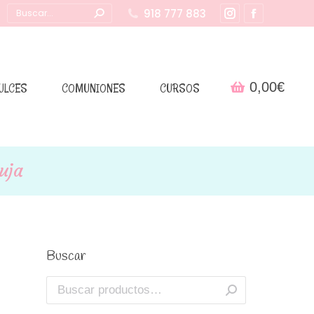
Buscar:
918 777 883
Instagram
Facebook
page
page
opens
opens
in
in
0,00
€
ULCES
COMUNIONES
CURSOS
new
new
window
window
uja
Buscar