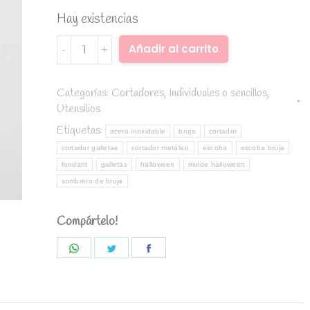
Hay existencias
cortador
Alternative:
Añadir al carrito
de
acero
inoxidable
Categorías:
Cortadores
,
Individuales o sencillos
,
Utensilios
escoba
de
Etiquetas:
acero inoxidable
bruja
cortador
bruja
cortador galletas
cortador metálico
escoba
escoba bruja
quantity
fondant
galletas
halloween
molde halloween
sombrero de bruja
Compártelo!
Share
Share
Share
on
on
on
WhatsApp
Twitter
Facebook