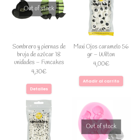
Out of stock
Sombrero y piernas de
Maxi Ojos caramelo 56
bruja de azúcar 18
gr – Wilton
unidades – Funcakes
4,00
€
4,30
€
Añadir al carrito
Detalles
Out of stock