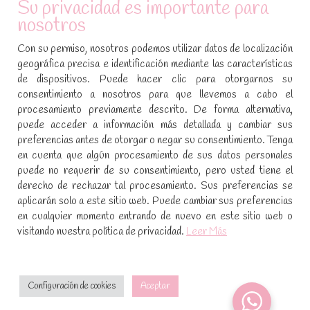
Su privacidad es importante para
Política de cookies
nosotros
SÍGUENOS EN REDES SOCIALES
Con su permiso, nosotros podemos utilizar datos de localización
geográfica precisa e identificación mediante las características
Encuéntranos en:
de dispositivos. Puede hacer clic para otorgarnos su
Facebook
YouTube
Instagram
consentimiento a nosotros para que llevemos a cabo el
page
page
page
procesamiento previamente descrito. De forma alternativa,
No te pierdas las promociones y novedades, suscríbete a
opens
opens
opens
puede acceder a información más detallada y cambiar sus
nuestra newsletter
:
in
in
in
preferencias antes de otorgar o negar su consentimiento. Tenga
new
new
new
en cuenta que algún procesamiento de sus datos personales
puede no requerir de su consentimiento, pero usted tiene el
window
window
window
[sibwp_form id=1]
derecho de rechazar tal procesamiento. Sus preferencias se
aplicarán solo a este sitio web. Puede cambiar sus preferencias
en cualquier momento entrando de nuevo en este sitio web o
visitando nuestra política de privacidad.
Leer Más
Configuración de cookies
Aceptar