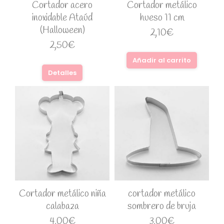
Cortador acero
Cortador metálico
inoxidable Ataúd
hueso 11 cm
(Halloween)
2,10
€
2,50
€
Añadir al carrito
Detalles
Cortador metálico niña
cortador metálico
calabaza
sombrero de bruja
4,00
€
3,00
€