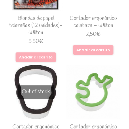
Blondas de papel
Cortador ergonómico
telarañas (12 unidades)-
calabaza – Wilton
Wilton
2,50
€
5,50
€
Añadir al carrito
Añadir al carrito
Out of stock
Cortador ergonómico
Cortador ergonómico