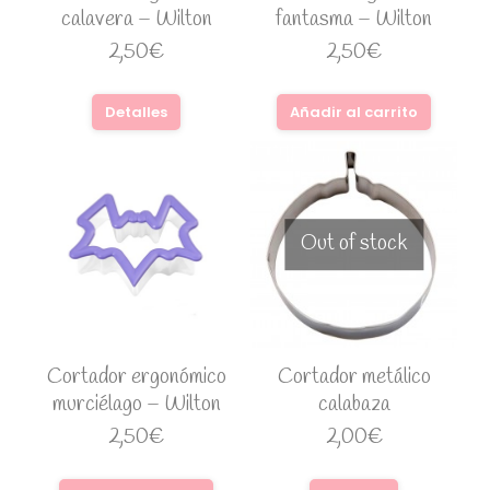
calavera – Wilton
fantasma – Wilton
2,50
€
2,50
€
Detalles
Añadir al carrito
Out of stock
Cortador ergonómico
Cortador metálico
murciélago – Wilton
calabaza
2,50
€
2,00
€