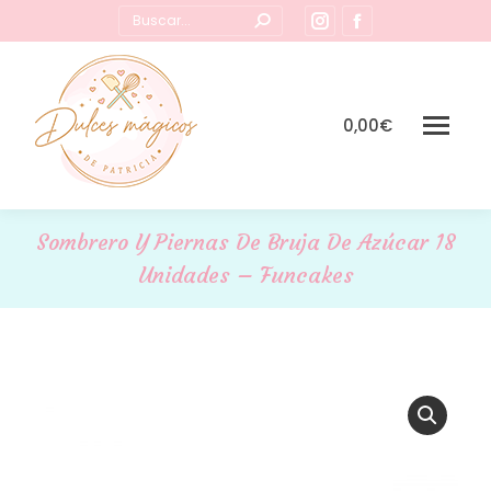
Buscar:
Instagram
Facebook
page
page
opens
opens
in
in
0,00
€
new
new
window
window
Sombrero Y Piernas De Bruja De Azúcar 18
Unidades – Funcakes