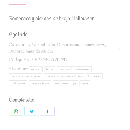
Sombrero y piernas de bruja Halloween
Agotado
Categorías:
Alimentación
,
Decoraciones comestibles
,
Decoraciones de azúcar
Código SKU:
8720512692747
Etiquetas:
azúcar
bruja
decoración halloween
decoraciones azúcar
decoraciones comestibles
funcakes
halloween
piernas bruja
sombrero bruja
tarta
Compártelo!
Share
Share
Share
on
on
on
WhatsApp
Twitter
Facebook