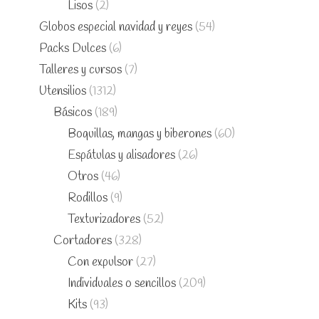
Lisos
(2)
Globos especial navidad y reyes
(54)
Packs Dulces
(6)
Talleres y cursos
(7)
Utensilios
(1312)
Básicos
(189)
Boquillas, mangas y biberones
(60)
Espátulas y alisadores
(26)
Otros
(46)
Rodillos
(9)
Texturizadores
(52)
Cortadores
(328)
Con expulsor
(27)
Individuales o sencillos
(209)
Kits
(93)