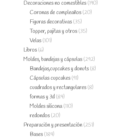
Decoraciones no comestibles
(190)
Coronas de cumpleaños
(20)
Figuras decorativas
(35)
Topper, pajitas y otros
(35)
Velas
(101)
Libros
(6)
Moldes, bandejas y cápsulas
(292)
Bandejas,cupcakes y donuts
(8)
Cápsulas cupcakes
(91)
cuadrados y rectangulares
(8)
formas y 3d
(84)
Moldes silicona
(110)
redondos
(20)
Preparación y presentación
(251)
Bases
(184)