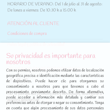
HORARIO DE VERANO: Del 1 de julio al 31 de agosto:
De lunes a viernes: De 10:30 h a 15:00 h
ATENCIÓN AL CLIENTE
Condiciones de compra
Aviso legal y política de privacidad
Su privacidad es importante para
Política de cookies
nosotros
SÍGUENOS EN REDES SOCIALES
Con su permiso, nosotros podemos utilizar datos de localización
geográfica precisa e identificación mediante las características
Encuéntranos en:
de dispositivos. Puede hacer clic para otorgarnos su
Facebook
YouTube
Instagram
consentimiento a nosotros para que llevemos a cabo el
page
page
page
procesamiento previamente descrito. De forma alternativa,
No te pierdas las promociones y novedades, suscríbete a
opens
opens
opens
puede acceder a información más detallada y cambiar sus
nuestra newsletter
:
in
in
in
preferencias antes de otorgar o negar su consentimiento. Tenga
new
new
new
en cuenta que algún procesamiento de sus datos personales