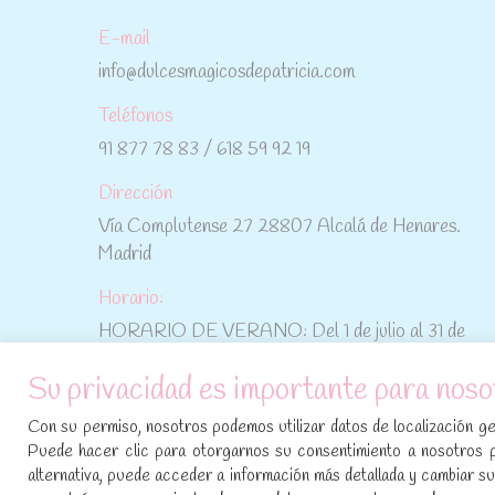
E-mail
info@dulcesmagicosdepatricia.com
Teléfonos
91 877 78 83 / 618 59 92 19
Dirección
Vía Complutense 27 28807 Alcalá de Henares.
Madrid
Horario:
HORARIO DE VERANO: Del 1 de julio al 31 de
agosto: De lunes a viernes: De 10:30 h a 15:00 h
Su privacidad es importante para noso
No te pierdas las promociones y novedades,
Con su permiso, nosotros podemos utilizar datos de localización geo
suscríbete a nuestra newsletter
:
Puede hacer clic para otorgarnos su consentimiento a nosotros 
alternativa, puede acceder a información más detallada y cambiar 