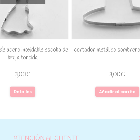
de acero inoxidable escoba de
cortador metálico sombrero
bruja torcida
3,00
€
3,00
€
Detalles
Añadir al carrito
ATENCIÓN AL CLIENTE