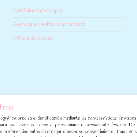
Condiciones de compra
Aviso legal y política de privacidad
Política de cookies
tros
[sibwp_form id=1]
gráfica precisa e identificación mediante las características de disposi
para que llevemos a cabo el procesamiento previamente descrito. De
sus preferencias antes de otorgar o negar su consentimiento. Tenga en 