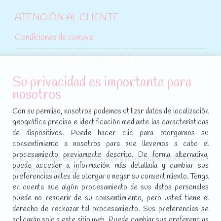
ATENCIÓN AL CLIENTE
Condiciones de compra
Aviso legal y política de privacidad
Su privacidad es importante para
Política de cookies
nosotros
SÍGUENOS EN REDES SOCIALES
Con su permiso, nosotros podemos utilizar datos de localización
geográfica precisa e identificación mediante las características
Encuéntranos en:
de dispositivos. Puede hacer clic para otorgarnos su
Facebook
YouTube
Instagram
consentimiento a nosotros para que llevemos a cabo el
page
page
page
procesamiento previamente descrito. De forma alternativa,
No te pierdas las promociones y novedades, suscríbete a
opens
opens
opens
puede acceder a información más detallada y cambiar sus
nuestra newsletter
:
in
in
in
preferencias antes de otorgar o negar su consentimiento. Tenga
new
new
new
en cuenta que algún procesamiento de sus datos personales
puede no requerir de su consentimiento, pero usted tiene el
window
window
window
[sibwp_form id=1]
derecho de rechazar tal procesamiento. Sus preferencias se
aplicarán solo a este sitio web. Puede cambiar sus preferencias