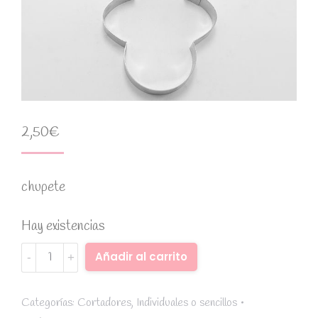
2,50
€
chupete
Hay existencias
Cortador
Alternative:
Añadir al carrito
de
acero
inoxidable
Categorías:
Cortadores
,
Individuales o sencillos