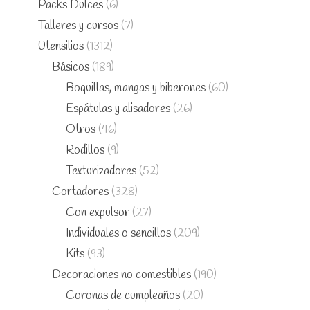
Packs Dulces
(6)
Talleres y cursos
(7)
Utensilios
(1312)
Básicos
(189)
Boquillas, mangas y biberones
(60)
Espátulas y alisadores
(26)
Otros
(46)
Rodillos
(9)
Texturizadores
(52)
Cortadores
(328)
Con expulsor
(27)
Individuales o sencillos
(209)
Kits
(93)
Decoraciones no comestibles
(190)
Coronas de cumpleaños
(20)