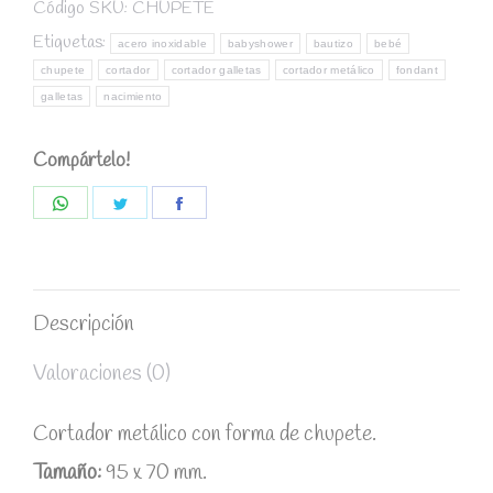
chupete
Código SKU:
CHUPETE
quantity
Etiquetas:
acero inoxidable
babyshower
bautizo
bebé
chupete
cortador
cortador galletas
cortador metálico
fondant
galletas
nacimiento
Compártelo!
Share
Share
Share
on
on
on
WhatsApp
Twitter
Facebook
Descripción
Valoraciones (0)
Cortador metálico con forma de chupete.
Tamaño:
95 x 70 mm.