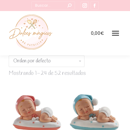
Buscar:
Instagram
Facebook
page
page
opens
opens
in
in
0,00
€
new
new
window
window
Mostrando 1–24 de 52 resultados