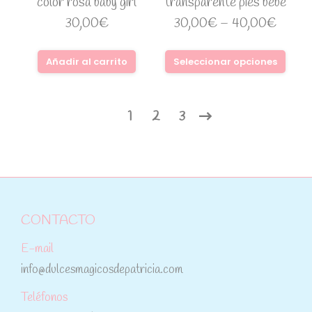
color rosa baby girl
transparente pies bebé
30,00
€
30,00
€
–
40,00
€
Añadir al carrito
Seleccionar opciones
1
2
3
CONTACTO
E-mail
info@dulcesmagicosdepatricia.com
Teléfonos