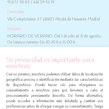
91 877 78 83 / 618 59 92 19
Dirección
Vía Complutense 27 28807 Alcalá de Henares. Madrid
Horario:
HORARIO DE VERANO: Del 1 de julio al 31 de agosto:
De lunes a viernes: De 10:30 h a 15:00 h
ATENCIÓN AL CLIENTE
Su privacidad es importante para
nosotros
Condiciones de compra
Con su permiso, nosotros podemos utilizar datos de localización
Aviso legal y política de privacidad
geográfica precisa e identificación mediante las características
de dispositivos. Puede hacer clic para otorgarnos su
Política de cookies
consentimiento a nosotros para que llevemos a cabo el
procesamiento previamente descrito. De forma alternativa,
SÍGUENOS EN REDES SOCIALES
puede acceder a información más detallada y cambiar sus
preferencias antes de otorgar o negar su consentimiento. Tenga