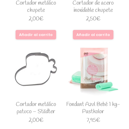
Cortador metálico
Cortador de acero
chupete
inoxidable chupete
2,00
€
2,50
€
Añadir al carrito
Añadir al carrito
Cortador metálico
Fondant Azul Bebé 1 kg-
patuco – Städter
Pastkolor
2,00
€
7,95
€