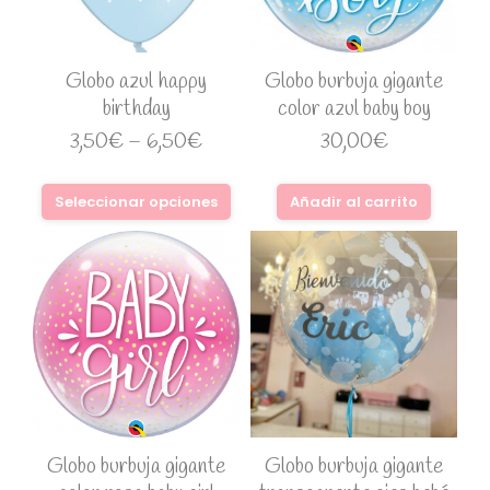
Globo azul happy
Globo burbuja gigante
birthday
color azul baby boy
3,50
€
–
6,50
€
30,00
€
Seleccionar opciones
Añadir al carrito
Globo burbuja gigante
Globo burbuja gigante