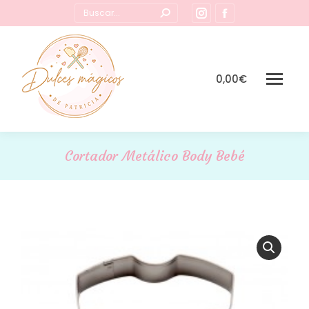
Buscar:
Instagram
Facebook
page
page
opens
opens
in
in
0,00
€
new
new
window
window
Cortador Metálico Body Bebé