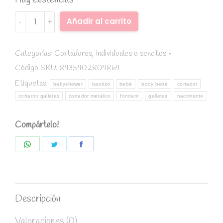
Hay existencias
Cortador
Alternative:
Añadir al carrito
metálico
body
bebé
Categorías:
Cortadores
,
Individuales o sencillos
quantity
Código SKU:
8435402804864
Etiquetas:
babyshower
bautizo
bebé
body bebé
cortador
cortador galletas
cortador metálico
fondant
galletas
nacimiento
Compártelo!
Share
Share
Share
on
on
on
WhatsApp
Twitter
Facebook
Descripción
Valoraciones (0)