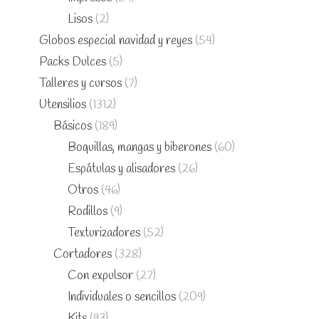
Lisos
(2)
Globos especial navidad y reyes
(54)
Packs Dulces
(5)
Talleres y cursos
(7)
Utensilios
(1312)
Básicos
(189)
Boquillas, mangas y biberones
(60)
Espátulas y alisadores
(26)
Otros
(46)
Rodillos
(9)
Texturizadores
(52)
Cortadores
(328)
Con expulsor
(27)
Individuales o sencillos
(209)
Kits
(93)