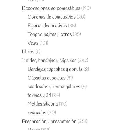
Decoraciones no comestibles
(190)
Coronas de cumpleaños
(20)
Figuras decorativas
(35)
Topper, pajitas y otros
(35)
Velas
(101)
Libros
(6)
Moldes, bandejas y cápsulas
(292)
Bandejas,cupcakes y donuts
(8)
Cápsulas cupcakes
(91)
cuadrados y rectangulares
(8)
formas y 3d
(84)
Moldes silicona
(110)
redondos
(20)
Preparación y presentación
(251)