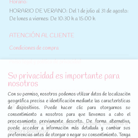
Horario:
HORARIO DE VERANO: Del 1 de julio al 31 de agosto:
De lunes a viernes: De 10:30 h a 15:00 h
ATENCIÓN AL CLIENTE
Condiciones de compra
Aviso legal y política de privacidad
Su privacidad es importante para
Política de cookies
nosotros
SÍGUENOS EN REDES SOCIALES
Con su permiso, nosotros podemos utilizar datos de localización
geográfica precisa e identificación mediante las características
Encuéntranos en:
de dispositivos. Puede hacer clic para otorgarnos su
Facebook
YouTube
Instagram
consentimiento a nosotros para que llevemos a cabo el
page
page
page
procesamiento previamente descrito. De forma alternativa,
No te pierdas las promociones y novedades, suscríbete a
opens
opens
opens
puede acceder a información más detallada y cambiar sus
nuestra newsletter
:
in
in
in
preferencias antes de otorgar o negar su consentimiento. Tenga