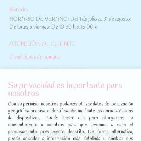
Horario:
HORARIO DE VERANO: Del 1 de julio al 31 de agosto:
De lunes a viernes: De 10:30 h a 15:00 h
ATENCIÓN AL CLIENTE
Condiciones de compra
Aviso legal y política de privacidad
Su privacidad es importante para
Política de cookies
nosotros
SÍGUENOS EN REDES SOCIALES
Con su permiso, nosotros podemos utilizar datos de localización
geográfica precisa e identificación mediante las características
Encuéntranos en:
de dispositivos. Puede hacer clic para otorgarnos su
Facebook
YouTube
Instagram
consentimiento a nosotros para que llevemos a cabo el
page
page
page
procesamiento previamente descrito. De forma alternativa,
No te pierdas las promociones y novedades, suscríbete a
opens
opens
opens
puede acceder a información más detallada y cambiar sus