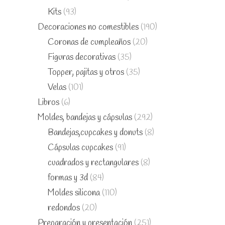
Kits
(93)
Decoraciones no comestibles
(190)
Coronas de cumpleaños
(20)
Figuras decorativas
(35)
Topper, pajitas y otros
(35)
Velas
(101)
Libros
(6)
Moldes, bandejas y cápsulas
(292)
Bandejas,cupcakes y donuts
(8)
Cápsulas cupcakes
(91)
cuadrados y rectangulares
(8)
formas y 3d
(84)
Moldes silicona
(110)
redondos
(20)
Preparación y presentación
(251)