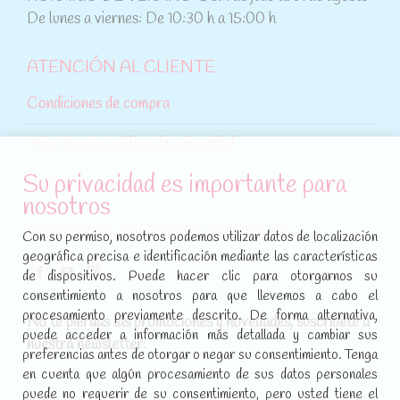
De lunes a viernes: De 10:30 h a 15:00 h
ATENCIÓN AL CLIENTE
Condiciones de compra
Aviso legal y política de privacidad
Su privacidad es importante para
Política de cookies
nosotros
SÍGUENOS EN REDES SOCIALES
Con su permiso, nosotros podemos utilizar datos de localización
geográfica precisa e identificación mediante las características
Encuéntranos en:
de dispositivos. Puede hacer clic para otorgarnos su
Facebook
YouTube
Instagram
consentimiento a nosotros para que llevemos a cabo el
page
page
page
procesamiento previamente descrito. De forma alternativa,
No te pierdas las promociones y novedades, suscríbete a
opens
opens
opens
puede acceder a información más detallada y cambiar sus
nuestra newsletter
:
in
in
in
preferencias antes de otorgar o negar su consentimiento. Tenga
new
new
new
en cuenta que algún procesamiento de sus datos personales
puede no requerir de su consentimiento, pero usted tiene el
window
window
window