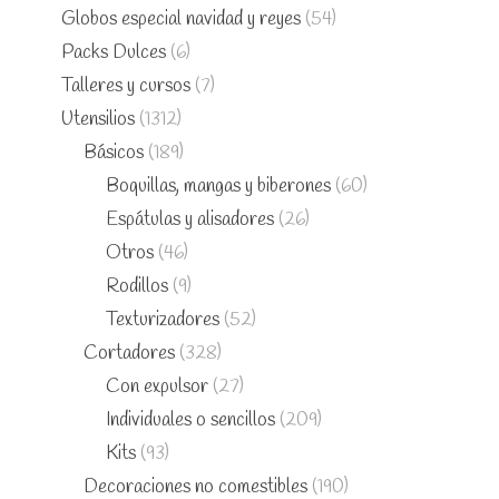
Globos especial navidad y reyes
(54)
Packs Dulces
(6)
Talleres y cursos
(7)
Utensilios
(1312)
Básicos
(189)
Boquillas, mangas y biberones
(60)
Espátulas y alisadores
(26)
Otros
(46)
Rodillos
(9)
Texturizadores
(52)
Cortadores
(328)
Con expulsor
(27)
Individuales o sencillos
(209)
Kits
(93)
Decoraciones no comestibles
(190)