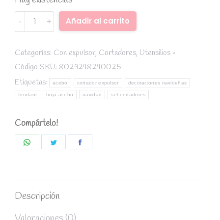
Hay existencias
Set
Alternative:
Añadir al carrito
2
cortadores
con
Categorías:
Con expulsor
,
Cortadores
,
Utensilios
expulsor
Código SKU:
8029248240025
Acebo
Etiquetas:
acebo
cortador expulsor
decoraciones navideñas
quantity
fondant
hoja acebo
navidad
set cortadores
Compártelo!
Share
Share
Share
on
on
on
WhatsApp
Twitter
Facebook
Descripción
Valoraciones (0)