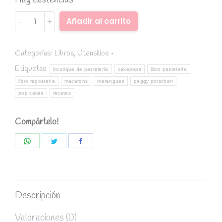
Hay existencias
Boutique
Alternative:
Añadir al carrito
de
pastelería
-
Categorías:
Libros
,
Utensilios
Peggy
Etiquetas:
boutique de pastelería
cakepops
libro pastelería
Porschen
libro repostería
macarons
merengues
peggy porschen
quantity
pop cakes
recetas
Compártelo!
Share
Share
Share
on
on
on
WhatsApp
Twitter
Facebook
Descripción
Valoraciones (0)