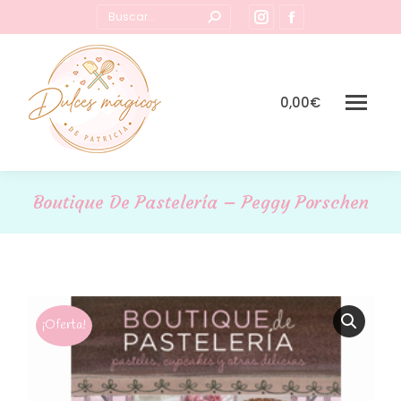
Buscar:
Instagram
Facebook
page
page
opens
opens
in
in
0,00
€
new
new
window
window
Boutique De Pastelería – Peggy Porschen
¡Oferta!