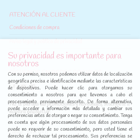
ATENCIÓN AL CLIENTE
Condiciones de compra
Aviso legal y política de privacidad
Su privacidad es importante para
Política de cookies
nosotros
SÍGUENOS EN REDES SOCIALES
Con su permiso, nosotros podemos utilizar datos de localización
geográfica precisa e identificación mediante las características
Encuéntranos en:
de dispositivos. Puede hacer clic para otorgarnos su
Facebook
YouTube
Instagram
consentimiento a nosotros para que llevemos a cabo el
page
page
page
procesamiento previamente descrito. De forma alternativa,
No te pierdas las promociones y novedades, suscríbete a
opens
opens
opens
puede acceder a información más detallada y cambiar sus
nuestra newsletter
:
in
in
in
preferencias antes de otorgar o negar su consentimiento. Tenga
new
new
new
en cuenta que algún procesamiento de sus datos personales
puede no requerir de su consentimiento, pero usted tiene el
window
window
window
[sibwp_form id=1]
derecho de rechazar tal procesamiento. Sus preferencias se