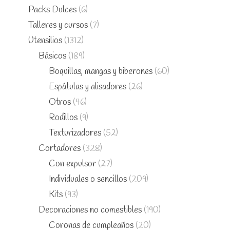
Packs Dulces
(6)
Talleres y cursos
(7)
Utensilios
(1312)
Básicos
(189)
Boquillas, mangas y biberones
(60)
Espátulas y alisadores
(26)
Otros
(46)
Rodillos
(9)
Texturizadores
(52)
Cortadores
(328)
Con expulsor
(27)
Individuales o sencillos
(209)
Kits
(93)
Decoraciones no comestibles
(190)
Coronas de cumpleaños
(20)