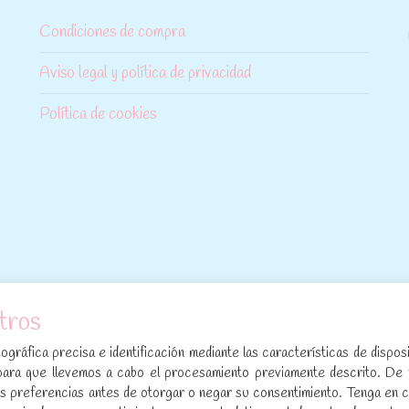
Condiciones de compra
Aviso legal y política de privacidad
Política de cookies
tros
[sibwp_form id=1]
gráfica precisa e identificación mediante las características de disposi
para que llevemos a cabo el procesamiento previamente descrito. De
sus preferencias antes de otorgar o negar su consentimiento. Tenga en 