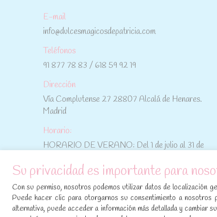
E-mail
info@dulcesmagicosdepatricia.com
Teléfonos
91 877 78 83 / 618 59 92 19
Dirección
Vía Complutense 27 28807 Alcalá de Henares.
Madrid
Horario:
HORARIO DE VERANO: Del 1 de julio al 31 de
agosto: De lunes a viernes: De 10:30 h a 15:00 h
Su privacidad es importante para noso
No te pierdas las promociones y novedades,
Con su permiso, nosotros podemos utilizar datos de localización geo
suscríbete a nuestra newsletter
:
Puede hacer clic para otorgarnos su consentimiento a nosotros 
alternativa, puede acceder a información más detallada y cambiar 