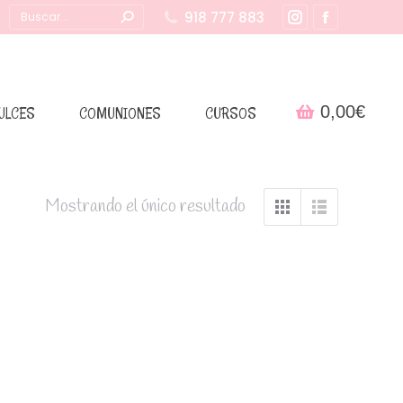
Buscar:
918 777 883
Instagram
Facebook
page
page
opens
opens
in
in
0,00
€
ULCES
COMUNIONES
CURSOS
new
new
window
window
Mostrando el único resultado