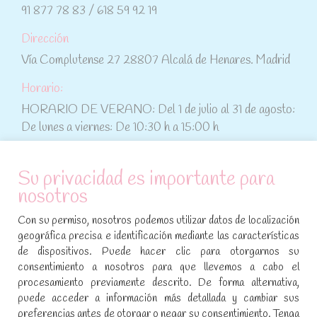
91 877 78 83 / 618 59 92 19
Dirección
Vía Complutense 27 28807 Alcalá de Henares. Madrid
Horario:
HORARIO DE VERANO: Del 1 de julio al 31 de agosto:
De lunes a viernes: De 10:30 h a 15:00 h
ATENCIÓN AL CLIENTE
Su privacidad es importante para
nosotros
Condiciones de compra
Con su permiso, nosotros podemos utilizar datos de localización
Aviso legal y política de privacidad
geográfica precisa e identificación mediante las características
de dispositivos. Puede hacer clic para otorgarnos su
Política de cookies
consentimiento a nosotros para que llevemos a cabo el
procesamiento previamente descrito. De forma alternativa,
SÍGUENOS EN REDES SOCIALES
puede acceder a información más detallada y cambiar sus
preferencias antes de otorgar o negar su consentimiento. Tenga