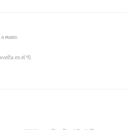
WhatsApp
Twitter
Facebook
 a mano.
uelta es el 9).