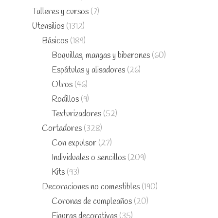
Talleres y cursos
(7)
Utensilios
(1312)
Básicos
(189)
Boquillas, mangas y biberones
(60)
Espátulas y alisadores
(26)
Otros
(46)
Rodillos
(9)
Texturizadores
(52)
Cortadores
(328)
Con expulsor
(27)
Individuales o sencillos
(209)
Kits
(93)
Decoraciones no comestibles
(190)
Coronas de cumpleaños
(20)
Figuras decorativas
(35)