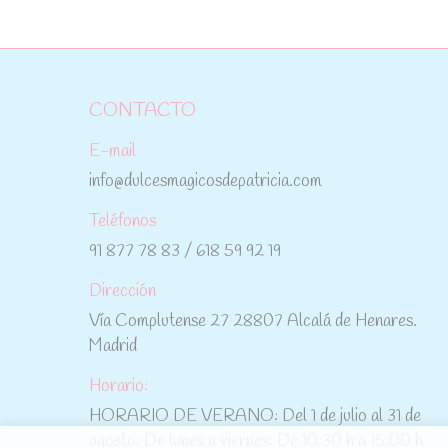
CONTACTO
E-mail
info@dulcesmagicosdepatricia.com
Teléfonos
91 877 78 83 / 618 59 92 19
Dirección
Vía Complutense 27 28807 Alcalá de Henares.
Madrid
Horario:
HORARIO DE VERANO: Del 1 de julio al 31 de
agosto: De lunes a viernes: De 10:30 h a 15:00 h