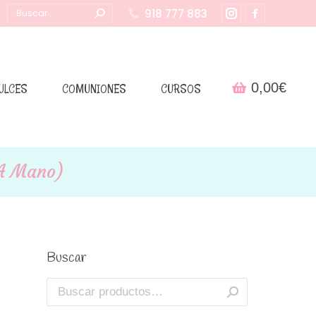
Buscar:
918 777 883
Instagram
Facebook
page
page
opens
opens
in
in
0,00
€
ULCES
COMUNIONES
CURSOS
new
new
window
window
 A Mano)
Buscar