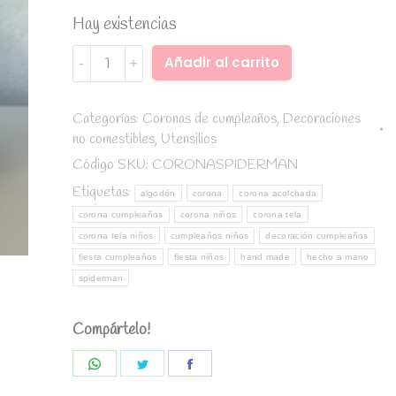
Hay existencias
Corona
Alternative:
Añadir al carrito
de
tela
cumpleaños
Categorías:
Coronas de cumpleaños
,
Decoraciones
no comestibles
,
Utensilios
Spiderman
(Hecha
Código SKU:
CORONASPIDERMAN
a
Etiquetas:
algodón
corona
corona acolchada
mano)
corona cumpleaños
corona niños
corona tela
quantity
corona tela niños
cumpleaños niños
decoración cumpleaños
fiesta cumpleaños
fiesta niños
hand made
hecho a mano
spiderman
Compártelo!
Share
Share
Share
on
on
on