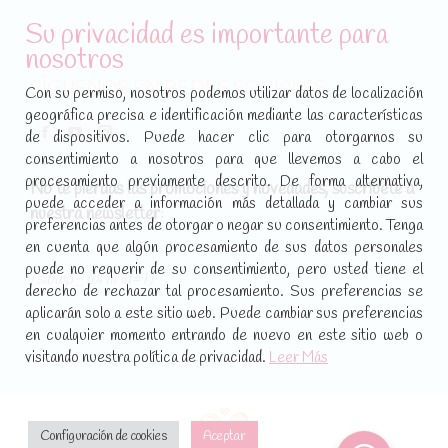
Su privacidad es importante para
Política de cookies
nosotros
SÍGUENOS EN REDES SOCIALES
Con su permiso, nosotros podemos utilizar datos de localización
geográfica precisa e identificación mediante las características
Encuéntranos en:
de dispositivos. Puede hacer clic para otorgarnos su
Facebook
YouTube
Instagram
consentimiento a nosotros para que llevemos a cabo el
page
page
page
procesamiento previamente descrito. De forma alternativa,
No te pierdas las promociones y novedades, suscríbete a
opens
opens
opens
puede acceder a información más detallada y cambiar sus
nuestra newsletter
:
in
in
in
preferencias antes de otorgar o negar su consentimiento. Tenga
new
new
new
en cuenta que algún procesamiento de sus datos personales
puede no requerir de su consentimiento, pero usted tiene el
window
window
window
[sibwp_form id=1]
derecho de rechazar tal procesamiento. Sus preferencias se
aplicarán solo a este sitio web. Puede cambiar sus preferencias
en cualquier momento entrando de nuevo en este sitio web o
visitando nuestra política de privacidad.
Leer Más
Configuración de cookies
Aceptar