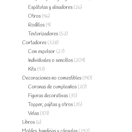
Espátulas y alisadores
(26)
Otros
(46)
Rodillos
(9)
Texturizadores
(52)
Cortadores
(328)
Con expulsor
(27)
Individuales o sencillos
(209)
Kits
(93)
Decoraciones no comestibles
(190)
Coronas de cumpleaños
(20)
Figuras decorativas
(35)
Topper, pajitas y otros
(35)
Velas
(101)
Libros
(6)
Moldes, bandejas y cápsulas
(292)