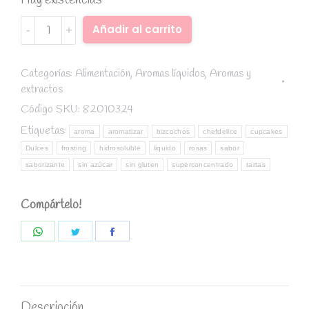
Hay existencias
Aroma
Alternative:
Añadir al carrito
Rosas
10ml
-
Categorías:
Alimentación
,
Aromas líquidos
,
Aromas y
extractos
Chefdelice
quantity
Código SKU:
82010324
Etiquetas:
aroma
aromatizar
bizcochos
chefdelice
cupcakes
Dulces
frosting
hidrosoluble
liquido
rosas
sabor
saborizante
sin azúcar
sin gluten
superconcentrado
tartas
Compártelo!
Share
Share
Share
on
on
on
WhatsApp
Twitter
Facebook
Descripción