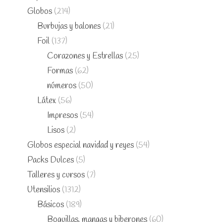
Globos
(214)
Burbujas y balones
(21)
Foil
(137)
Corazones y Estrellas
(25)
Formas
(62)
números
(50)
Látex
(56)
Impresos
(54)
Lisos
(2)
Globos especial navidad y reyes
(54)
Packs Dulces
(5)
Talleres y cursos
(7)
Utensilios
(1312)
Básicos
(189)
Boquillas, mangas y biberones
(60)