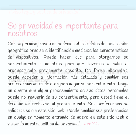
Aviso legal y política de privacidad
Su privacidad es importante para
Política de cookies
nosotros
SÍGUENOS EN REDES SOCIALES
Con su permiso, nosotros podemos utilizar datos de localización
geográfica precisa e identificación mediante las características
Encuéntranos en:
de dispositivos. Puede hacer clic para otorgarnos su
Facebook
YouTube
Instagram
consentimiento a nosotros para que llevemos a cabo el
page
page
page
procesamiento previamente descrito. De forma alternativa,
No te pierdas las promociones y novedades, suscríbete a
opens
opens
opens
puede acceder a información más detallada y cambiar sus
nuestra newsletter
:
in
in
in
preferencias antes de otorgar o negar su consentimiento. Tenga
new
new
new
en cuenta que algún procesamiento de sus datos personales
puede no requerir de su consentimiento, pero usted tiene el
window
window
window
[sibwp_form id=1]
derecho de rechazar tal procesamiento. Sus preferencias se
aplicarán solo a este sitio web. Puede cambiar sus preferencias
en cualquier momento entrando de nuevo en este sitio web o
visitando nuestra política de privacidad.
Leer Más