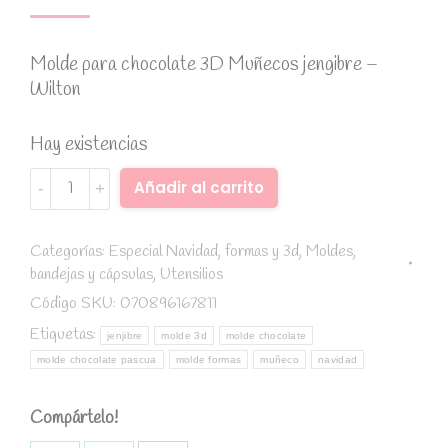
Molde para chocolate 3D Muñecos jengibre –
Wilton
Hay existencias
Molde
Alternative:
Añadir al carrito
para
chocolate
3D
Categorías:
Especial Navidad
,
formas y 3d
,
Moldes,
bandejas y cápsulas
,
Utensilios
Muñecos
jengibre
Código SKU:
070896167811
-
Etiquetas:
jenjibre
molde 3d
molde chocolate
Wilton
molde chocolate pascua
molde formas
muñeco
navidad
quantity
Compártelo!