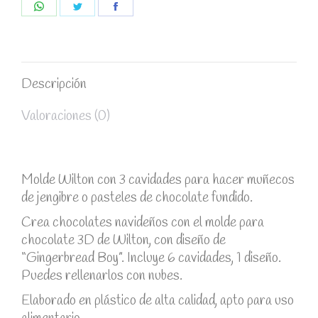
Share
Share
Share
on
on
on
WhatsApp
Twitter
Facebook
Descripción
Valoraciones (0)
Molde Wilton con 3 cavidades para hacer muñecos
de jengibre o pasteles de chocolate fundido.
Crea chocolates navideños con el molde para
chocolate 3D de Wilton, con diseño de
“Gingerbread Boy”. Incluye 6 cavidades, 1 diseño.
Puedes rellenarlos con nubes.
Elaborado en plástico de alta calidad, apto para uso