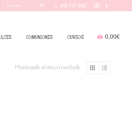
Buscar:
918 777 883
Instagram
Facebook
page
page
opens
opens
in
in
0,00
€
ULCES
COMUNIONES
CURSOS
new
new
window
window
Mostrando el único resultado