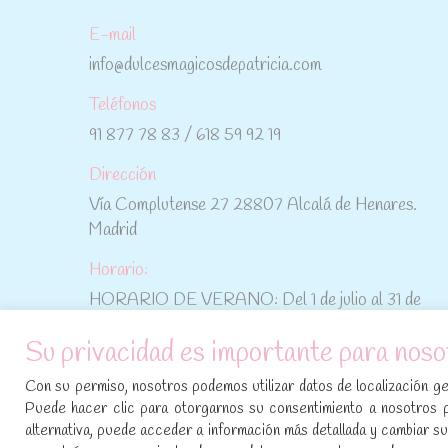
E-mail
info@dulcesmagicosdepatricia.com
Teléfonos
91 877 78 83 / 618 59 92 19
Dirección
Vía Complutense 27 28807 Alcalá de Henares.
Madrid
Horario:
HORARIO DE VERANO: Del 1 de julio al 31 de
agosto: De lunes a viernes: De 10:30 h a 15:00 h
Su privacidad es importante para noso
No te pierdas las promociones y novedades,
Con su permiso, nosotros podemos utilizar datos de localización geo
suscríbete a nuestra newsletter
:
Puede hacer clic para otorgarnos su consentimiento a nosotros 
alternativa, puede acceder a información más detallada y cambiar 