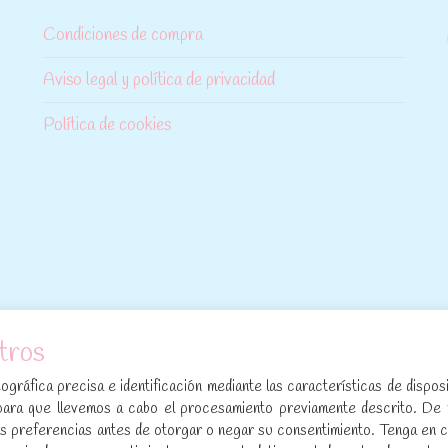
Condiciones de compra
Aviso legal y política de privacidad
Política de cookies
tros
[sibwp_form id=1]
gráfica precisa e identificación mediante las características de disposi
para que llevemos a cabo el procesamiento previamente descrito. De
sus preferencias antes de otorgar o negar su consentimiento. Tenga en 