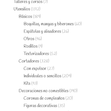
Talleres y cursos
(7)
Utensilios
(1312)
Básicos
(189)
Boquillas, mangas y biberones
(60)
Espátulas y alisadores
(26)
Otros
(46)
Rodillos
(9)
Texturizadores
(52)
Cortadores
(328)
Con expulsor
(27)
Individuales o sencillos
(209)
Kits
(93)
Decoraciones no comestibles
(190)
Coronas de cumpleaños
(20)
Figuras decorativas
(35)