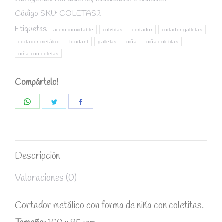
niña
Código SKU:
COLETAS2
coletitas
Etiquetas:
acero inoxidable
coletitas
cortador
cortador galletas
quantity
cortador metálico
fondant
galletas
niña
niña coletitas
niña con coletas
Compártelo!
Share
Share
Share
on
on
on
WhatsApp
Twitter
Facebook
Descripción
Valoraciones (0)
Cortador metálico con forma de niña con coletitas.