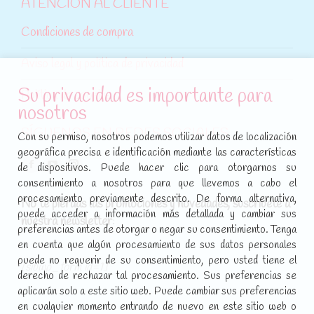
ATENCIÓN AL CLIENTE
Condiciones de compra
Aviso legal y política de privacidad
Su privacidad es importante para
Política de cookies
nosotros
SÍGUENOS EN REDES SOCIALES
Con su permiso, nosotros podemos utilizar datos de localización
geográfica precisa e identificación mediante las características
Encuéntranos en:
de dispositivos. Puede hacer clic para otorgarnos su
Facebook
YouTube
Instagram
consentimiento a nosotros para que llevemos a cabo el
page
page
page
procesamiento previamente descrito. De forma alternativa,
No te pierdas las promociones y novedades, suscríbete a
opens
opens
opens
puede acceder a información más detallada y cambiar sus
nuestra newsletter
:
in
in
in
preferencias antes de otorgar o negar su consentimiento. Tenga
new
new
new
en cuenta que algún procesamiento de sus datos personales
puede no requerir de su consentimiento, pero usted tiene el
window
window
window
[sibwp_form id=1]
derecho de rechazar tal procesamiento. Sus preferencias se
aplicarán solo a este sitio web. Puede cambiar sus preferencias
en cualquier momento entrando de nuevo en este sitio web o