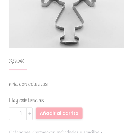
3,50
€
niña con coletitas
Hay existencias
Cortador
Alternative:
Añadir al carrito
de
acero
inoxidable
Categorías:
Cortadores
,
Individuales o sencillos