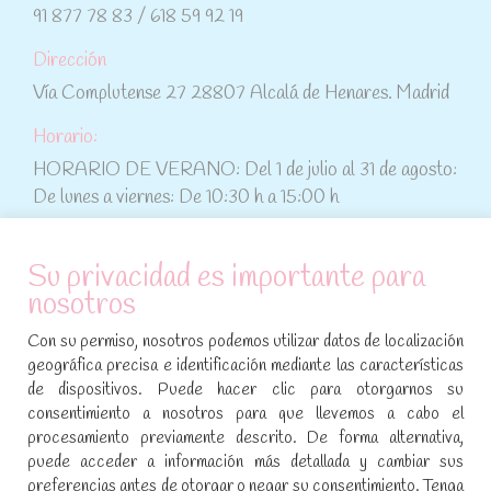
91 877 78 83 / 618 59 92 19
Dirección
Vía Complutense 27 28807 Alcalá de Henares. Madrid
Horario:
HORARIO DE VERANO: Del 1 de julio al 31 de agosto:
De lunes a viernes: De 10:30 h a 15:00 h
ATENCIÓN AL CLIENTE
Su privacidad es importante para
nosotros
Condiciones de compra
Con su permiso, nosotros podemos utilizar datos de localización
Aviso legal y política de privacidad
geográfica precisa e identificación mediante las características
de dispositivos. Puede hacer clic para otorgarnos su
Política de cookies
consentimiento a nosotros para que llevemos a cabo el
procesamiento previamente descrito. De forma alternativa,
SÍGUENOS EN REDES SOCIALES
puede acceder a información más detallada y cambiar sus
preferencias antes de otorgar o negar su consentimiento. Tenga