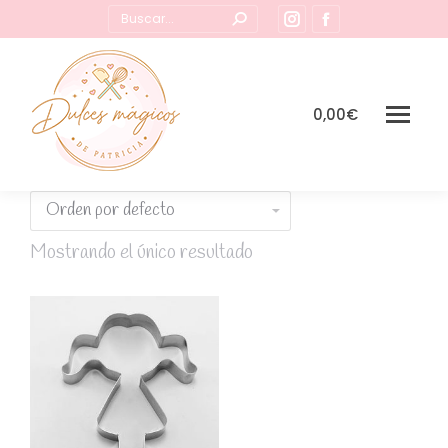
Buscar:
Instagram
Facebook
page
page
opens
opens
in
in
0,00
€
new
new
window
window
Mostrando el único resultado