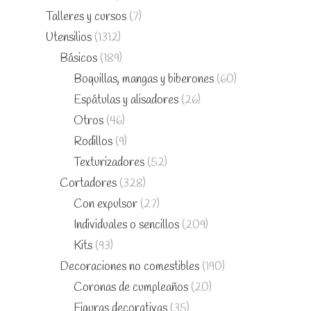
Talleres y cursos
(7)
Utensilios
(1312)
Básicos
(189)
Boquillas, mangas y biberones
(60)
Espátulas y alisadores
(26)
Otros
(46)
Rodillos
(9)
Texturizadores
(52)
Cortadores
(328)
Con expulsor
(27)
Individuales o sencillos
(209)
Kits
(93)
Decoraciones no comestibles
(190)
Coronas de cumpleaños
(20)
Figuras decorativas
(35)