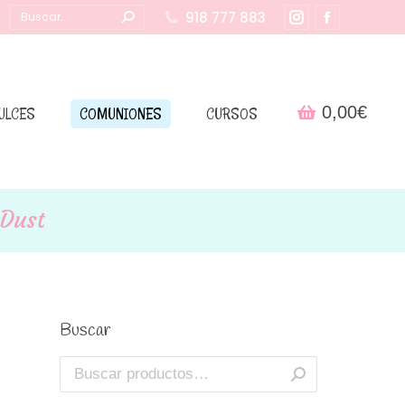
Buscar:
918 777 883
Instagram
Facebook
page
page
opens
opens
in
in
0,00
€
ULCES
COMUNIONES
CURSOS
new
new
window
window
 Dust
Buscar