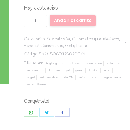
Hay existencias
Colorante
Alternative:
Añadir al carrito
ProGel
Verde
Brillante
Categorías:
Alimentación
,
Colorantes y rotuladores
,
Especial Comuniones
,
Gel y Pasta
-
Rainbow
Código SKU:
5060475070064
Dust
Etiquetas:
bright green
brillante
butercream
colorante
quantity
concentrado
fondant
gel
green
kosher
nata
progel
rainbow dust
sin GM
teñir
tubo
vegetarianos
verde brillante
Compártelo!
Share
Share
Share
on
on
on
WhatsApp
Twitter
Facebook