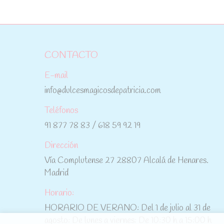
CONTACTO
E-mail
info@dulcesmagicosdepatricia.com
Teléfonos
91 877 78 83 / 618 59 92 19
Dirección
Vía Complutense 27 28807 Alcalá de Henares.
Madrid
Horario:
HORARIO DE VERANO: Del 1 de julio al 31 de
agosto: De lunes a viernes: De 10:30 h a 15:00 h