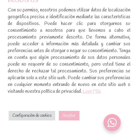
Con su permiso, nosotros podemos utilizar datos de localización
Aviso legal y política de privacidad
geográfica precisa e identificación mediante las características
de dispositivos. Puede hacer clic para otorgarnos su
Política de cookies
consentimiento a nosotros para que llevemos a cabo el
procesamiento previamente descrito. De forma alternativa,
SÍGUENOS EN REDES SOCIALES
puede acceder a información más detallada y cambiar sus
preferencias antes de otorgar o negar su consentimiento. Tenga
Encuéntranos en:
en cuenta que algún procesamiento de sus datos personales
Facebook
YouTube
Instagram
puede no requerir de su consentimiento, pero usted tiene el
page
page
page
derecho de rechazar tal procesamiento. Sus preferencias se
No te pierdas las promociones y novedades, suscríbete a
opens
opens
opens
aplicarán solo a este sitio web. Puede cambiar sus preferencias
nuestra newsletter
:
in
in
in
en cualquier momento entrando de nuevo en este sitio web o
visitando nuestra política de privacidad.
Leer Más
new
new
new
window
window
window
[sibwp_form id=1]
Configuración de cookies
Aceptar