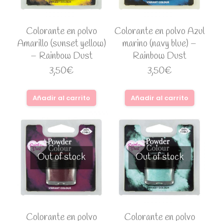
Colorante en polvo
Colorante en polvo Azul
Amarillo (sunset yellow)
marino (navy blue) –
– Rainbow Dust
Rainbow Dust
3,50
€
3,50
€
Añadir al carrito
Añadir al carrito
Out of stock
Out of stock
Colorante en polvo
Colorante en polvo