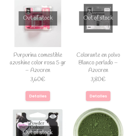
Out of stock
Out of stock
Purpurina comestible
Colorante en polvo
azushine color rosa 5 gr
Blanco perlado –
– Azucren
Azucren
3,60
€
3,80
€
Detalles
Detalles
Out of stock