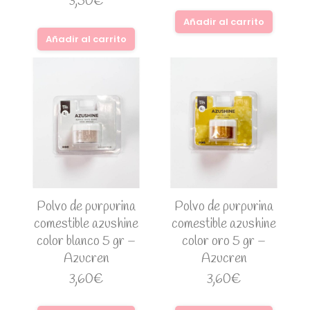
3,50
€
Añadir al carrito
Añadir al carrito
Polvo de purpurina
Polvo de purpurina
comestible azushine
comestible azushine
color blanco 5 gr –
color oro 5 gr –
Azucren
Azucren
3,60
€
3,60
€