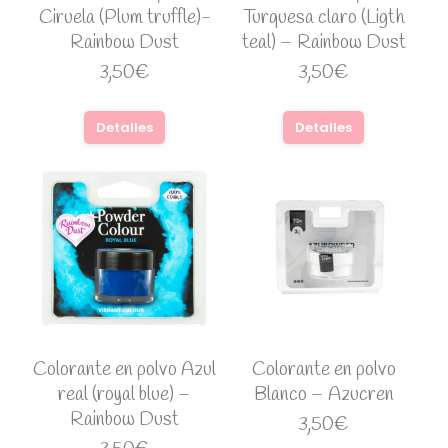
Ciruela (Plum truffle)-
Turquesa claro (Ligth
Rainbow Dust
teal) – Rainbow Dust
3,50
€
3,50
€
Detalles
Detalles
Colorante en polvo Azul
Colorante en polvo
real (royal blue) –
Blanco – Azucren
Rainbow Dust
3,50
€