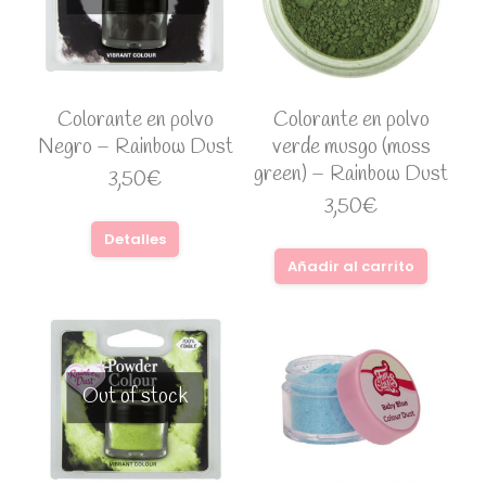
Colorante en polvo
Colorante en polvo
Negro – Rainbow Dust
verde musgo (moss
green) – Rainbow Dust
3,50
€
3,50
€
Detalles
Añadir al carrito
Out of stock