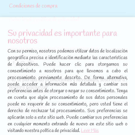
Condiciones de compra
Aviso legal y política de privacidad
Su privacidad es importante para
Política de cookies
nosotros
SÍGUENOS EN REDES SOCIALES
Con su permiso, nosotros podemos utilizar datos de localización
geográfica precisa e identificación mediante las características
Encuéntranos en:
de dispositivos. Puede hacer clic para otorgarnos su
Facebook
YouTube
Instagram
consentimiento a nosotros para que llevemos a cabo el
page
page
page
procesamiento previamente descrito. De forma alternativa,
No te pierdas las promociones y novedades, suscríbete a
opens
opens
opens
puede acceder a información más detallada y cambiar sus
nuestra newsletter
:
in
in
in
preferencias antes de otorgar o negar su consentimiento. Tenga
new
new
new
en cuenta que algún procesamiento de sus datos personales
puede no requerir de su consentimiento, pero usted tiene el
window
window
window
[sibwp_form id=1]
derecho de rechazar tal procesamiento. Sus preferencias se
aplicarán solo a este sitio web. Puede cambiar sus preferencias
en cualquier momento entrando de nuevo en este sitio web o
visitando nuestra política de privacidad.
Leer Más