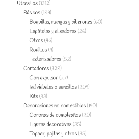
Utensilios
(1312)
Básicos
(189)
Boquillas, mangas y biberones
(60)
Espátulas y alisadores
(26)
Otros
(46)
Rodillos
(9)
Texturizadores
(52)
Cortadores
(328)
Con expulsor
(27)
Individuales o sencillos
(209)
Kits
(93)
Decoraciones no comestibles
(190)
Coronas de cumpleaños
(20)
Figuras decorativas
(35)
Topper, pajitas y otros
(35)