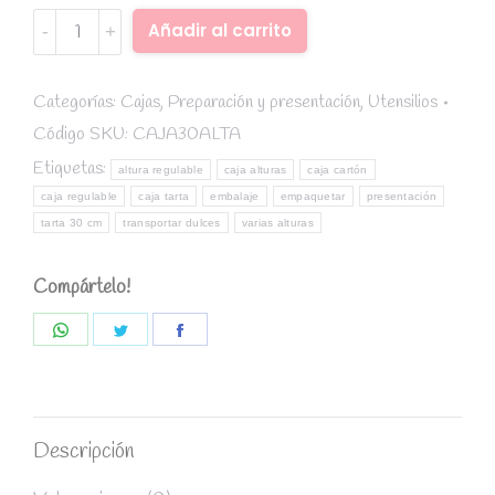
Caja
Alternative:
Añadir al carrito
tarta
30
cm
Categorías:
Cajas
,
Preparación y presentación
,
Utensilios
(altura
Código SKU:
CAJA30ALTA
regulable
Etiquetas:
altura regulable
caja alturas
caja cartón
20
caja regulable
caja tarta
embalaje
empaquetar
presentación
a
tarta 30 cm
transportar dulces
varias alturas
30cm)
quantity
Compártelo!
Share
Share
Share
on
on
on
WhatsApp
Twitter
Facebook
Descripción