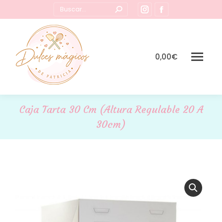
Buscar:
Instagram
Facebook
page
page
opens
opens
in
in
0,00
€
new
new
window
window
Caja Tarta 30 Cm (altura Regulable 20 A
30cm)