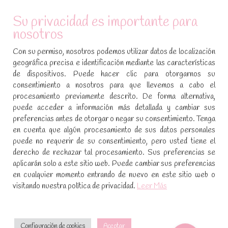
ATENCIÓN AL CLIENTE
Su privacidad es importante para
nosotros
Condiciones de compra
Con su permiso, nosotros podemos utilizar datos de localización
Aviso legal y política de privacidad
geográfica precisa e identificación mediante las características
de dispositivos. Puede hacer clic para otorgarnos su
Política de cookies
consentimiento a nosotros para que llevemos a cabo el
procesamiento previamente descrito. De forma alternativa,
SÍGUENOS EN REDES SOCIALES
puede acceder a información más detallada y cambiar sus
preferencias antes de otorgar o negar su consentimiento. Tenga
Encuéntranos en:
en cuenta que algún procesamiento de sus datos personales
Facebook
YouTube
Instagram
puede no requerir de su consentimiento, pero usted tiene el
page
page
page
derecho de rechazar tal procesamiento. Sus preferencias se
No te pierdas las promociones y novedades, suscríbete a
opens
opens
opens
aplicarán solo a este sitio web. Puede cambiar sus preferencias
nuestra newsletter
:
in
in
in
en cualquier momento entrando de nuevo en este sitio web o
visitando nuestra política de privacidad.
Leer Más
new
new
new
window
window
window
[sibwp_form id=1]
Configuración de cookies
Aceptar