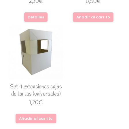
2,30
€
0,50
€
Detalles
Añadir al carrito
Set 4 extensiones cajas
de tartas (universales)
1,20
€
Añadir al carrito