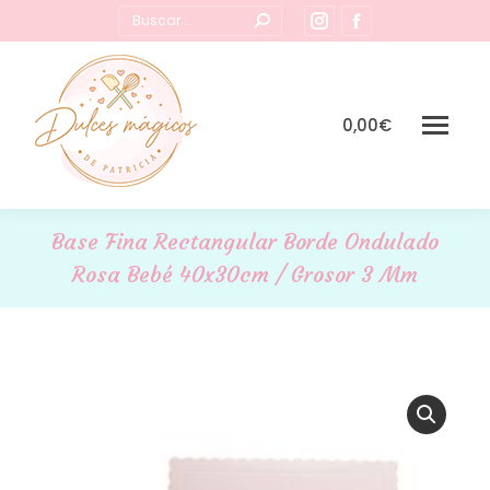
Buscar:
Instagram
Facebook
page
page
opens
opens
in
in
0,00
€
new
new
window
window
Base Fina Rectangular Borde Ondulado
Rosa Bebé 40x30cm / Grosor 3 Mm