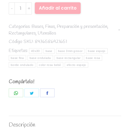
Base
Alternative:
Añadir al carrito
fina
rectangular
borde
Categorías:
Bases
,
Finas
,
Preparación y presentación
,
Rectangulares
,
Utensilios
ondulado
rosa
Código SKU:
8436586921651
bebé
Etiquetas:
40x30
base
base 3mm grosor
base espejo
40x30cm
base fina
base ondulada
base rectangular
base rosa
/
borde ondulado
color rosa bebé
efecto espejo
grosor
3
Compártelo!
mm
quantity
Share
Share
Share
on
on
on
WhatsApp
Twitter
Facebook
Descripción