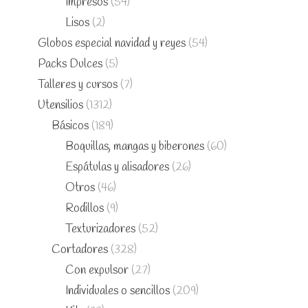
Impresos
(54)
Lisos
(2)
Globos especial navidad y reyes
(54)
Packs Dulces
(5)
Talleres y cursos
(7)
Utensilios
(1312)
Básicos
(189)
Boquillas, mangas y biberones
(60)
Espátulas y alisadores
(26)
Otros
(46)
Rodillos
(9)
Texturizadores
(52)
Cortadores
(328)
Con expulsor
(27)
Individuales o sencillos
(209)