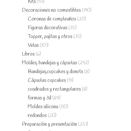
Kits
(93)
Decoraciones no comestibles
(190)
Coronas de cumpleaños
(20)
Figuras decorativas
(35)
Topper, pajitas y otros
(35)
Velas
(101)
Libros
(6)
Moldes, bandejas y cápsulas
(292)
Bandejas,cupcakes y donuts
(8)
Cápsulas cupcakes
(91)
cuadrados y rectangulares
(8)
formas y 3d
(84)
Moldes silicona
(110)
redondos
(20)
Preparación y presentación
(251)