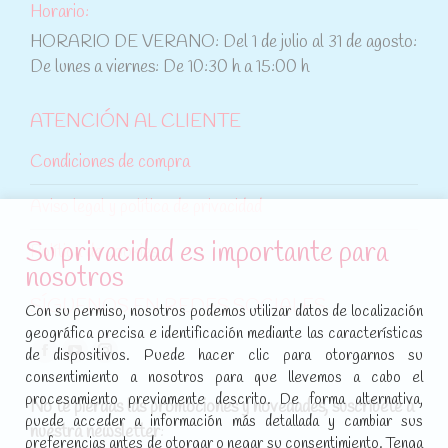
Horario:
HORARIO DE VERANO: Del 1 de julio al 31 de agosto:
De lunes a viernes: De 10:30 h a 15:00 h
ATENCIÓN AL CLIENTE
Condiciones de compra
Aviso legal y política de privacidad
Su privacidad es importante para
Política de cookies
nosotros
SÍGUENOS EN REDES SOCIALES
Con su permiso, nosotros podemos utilizar datos de localización
geográfica precisa e identificación mediante las características
Encuéntranos en:
de dispositivos. Puede hacer clic para otorgarnos su
Facebook
YouTube
Instagram
consentimiento a nosotros para que llevemos a cabo el
page
page
page
procesamiento previamente descrito. De forma alternativa,
No te pierdas las promociones y novedades, suscríbete a
opens
opens
opens
puede acceder a información más detallada y cambiar sus
nuestra newsletter
:
in
in
in
preferencias antes de otorgar o negar su consentimiento. Tenga