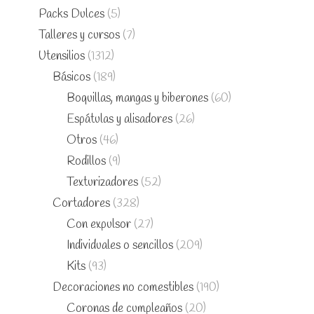
Packs Dulces
(5)
Talleres y cursos
(7)
Utensilios
(1312)
Básicos
(189)
Boquillas, mangas y biberones
(60)
Espátulas y alisadores
(26)
Otros
(46)
Rodillos
(9)
Texturizadores
(52)
Cortadores
(328)
Con expulsor
(27)
Individuales o sencillos
(209)
Kits
(93)
Decoraciones no comestibles
(190)
Coronas de cumpleaños
(20)