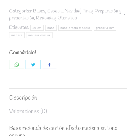
madera
oscura
Categorías:
Bases
,
Especial Navidad
,
Finas
,
Preparación y
presentación
,
Redondas
,
Utensilios
diámetro
20
Etiquetas:
20 cm
base
base efecto madera
grosor 3 mm
cm
madera
madera oscura
/
grosor
Compártelo!
3
mm
Share
Share
Share
quantity
on
on
on
WhatsApp
Twitter
Facebook
Descripción
Valoraciones (0)
Base redonda de cartón efecto madera en tono