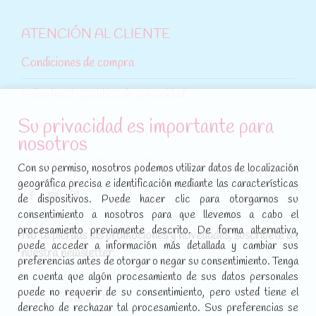
ATENCIÓN AL CLIENTE
Condiciones de compra
Aviso legal y política de privacidad
Su privacidad es importante para
Política de cookies
nosotros
SÍGUENOS EN REDES SOCIALES
Con su permiso, nosotros podemos utilizar datos de localización
geográfica precisa e identificación mediante las características
Encuéntranos en:
de dispositivos. Puede hacer clic para otorgarnos su
Facebook
YouTube
Instagram
consentimiento a nosotros para que llevemos a cabo el
page
page
page
procesamiento previamente descrito. De forma alternativa,
No te pierdas las promociones y novedades, suscríbete a
opens
opens
opens
puede acceder a información más detallada y cambiar sus
nuestra newsletter
:
in
in
in
preferencias antes de otorgar o negar su consentimiento. Tenga
new
new
new
en cuenta que algún procesamiento de sus datos personales
puede no requerir de su consentimiento, pero usted tiene el
window
window
window
[sibwp_form id=1]
derecho de rechazar tal procesamiento. Sus preferencias se