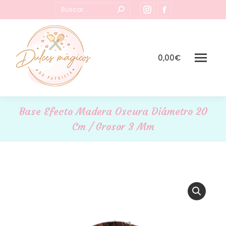
Buscar:
Instagram
Facebook
page
page
opens
opens
in
in
0,00
€
new
new
window
window
Base Efecto Madera Oscura Diámetro 20
Cm / Grosor 3 Mm