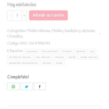
Hay existencias
Molde
Alternative:
Añadir al carrito
fondant
silicona
mini
Categorías:
Moldes silicona
,
Moldes, bandejas y cápsulas
,
Utensilios
minion
(Gru,
Código SKU:
SILIMINION
mi
Etiquetas:
cupcakes
decoraciones
fondant
galletas
gru
villano
mi villando favorito
mini minions
minions
molde
molde silicona
favorito)
pequeñas decoraciones
silicona
tartas
quantity
Compártelo!
Share
Share
Share
on
on
on
WhatsApp
Twitter
Facebook