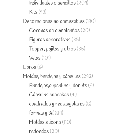
Individuales o sencillos
(209)
Kits
(93)
Decoraciones no comestibles
(190)
Coronas de cumpleaños
(20)
Figuras decorativas
(35)
Topper, pajitas y otros
(35)
Velas
(101)
Libros
(6)
Moldes, bandejas y cápsulas
(292)
Bandejas,cupcakes y donuts
(8)
Cápsulas cupcakes
(91)
cuadrados y rectangulares
(8)
formas y 3d
(84)
Moldes silicona
(110)
redondos
(20)