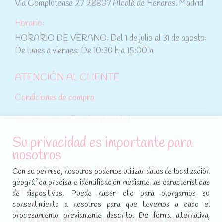
Vía Complutense 27 28807 Alcalá de Henares. Madrid
Horario:
HORARIO DE VERANO: Del 1 de julio al 31 de agosto:
De lunes a viernes: De 10:30 h a 15:00 h
ATENCIÓN AL CLIENTE
Condiciones de compra
Aviso legal y política de privacidad
Su privacidad es importante para
Política de cookies
nosotros
SÍGUENOS EN REDES SOCIALES
Con su permiso, nosotros podemos utilizar datos de localización
geográfica precisa e identificación mediante las características
Encuéntranos en:
de dispositivos. Puede hacer clic para otorgarnos su
Facebook
YouTube
Instagram
consentimiento a nosotros para que llevemos a cabo el
page
page
page
procesamiento previamente descrito. De forma alternativa,
No te pierdas las promociones y novedades, suscríbete a