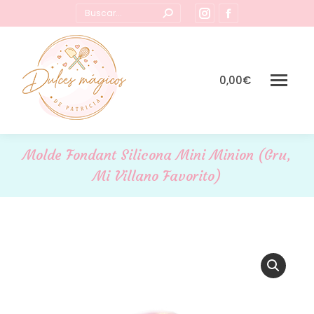
Buscar:
Instagram
Facebook
page
page
opens
opens
in
in
0,00
€
new
new
window
window
Molde Fondant Silicona Mini Minion (Gru,
Mi Villano Favorito)