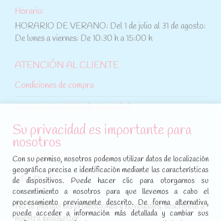
Horario:
HORARIO DE VERANO: Del 1 de julio al 31 de agosto:
De lunes a viernes: De 10:30 h a 15:00 h
ATENCIÓN AL CLIENTE
Condiciones de compra
Aviso legal y política de privacidad
Su privacidad es importante para
Política de cookies
nosotros
SÍGUENOS EN REDES SOCIALES
Con su permiso, nosotros podemos utilizar datos de localización
geográfica precisa e identificación mediante las características
Encuéntranos en:
de dispositivos. Puede hacer clic para otorgarnos su
Facebook
YouTube
Instagram
consentimiento a nosotros para que llevemos a cabo el
page
page
page
procesamiento previamente descrito. De forma alternativa,
No te pierdas las promociones y novedades, suscríbete a
opens
opens
opens
puede acceder a información más detallada y cambiar sus
nuestra newsletter
: