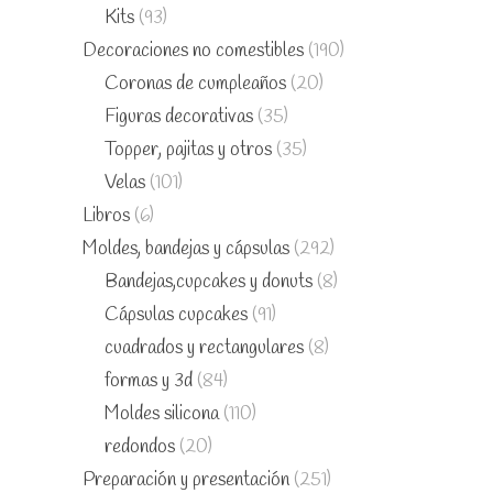
Kits
(93)
Decoraciones no comestibles
(190)
Coronas de cumpleaños
(20)
Figuras decorativas
(35)
Topper, pajitas y otros
(35)
Velas
(101)
Libros
(6)
Moldes, bandejas y cápsulas
(292)
Bandejas,cupcakes y donuts
(8)
Cápsulas cupcakes
(91)
cuadrados y rectangulares
(8)
formas y 3d
(84)
Moldes silicona
(110)
redondos
(20)
Preparación y presentación
(251)