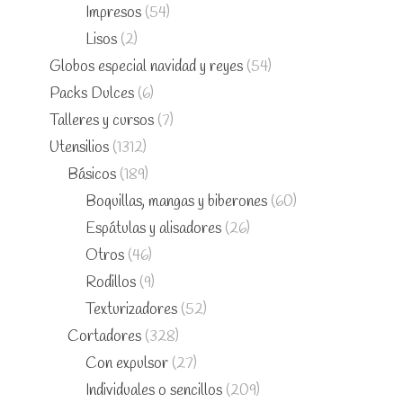
Impresos
(54)
Lisos
(2)
Globos especial navidad y reyes
(54)
Packs Dulces
(6)
Talleres y cursos
(7)
Utensilios
(1312)
Básicos
(189)
Boquillas, mangas y biberones
(60)
Espátulas y alisadores
(26)
Otros
(46)
Rodillos
(9)
Texturizadores
(52)
Cortadores
(328)
Con expulsor
(27)
Individuales o sencillos
(209)