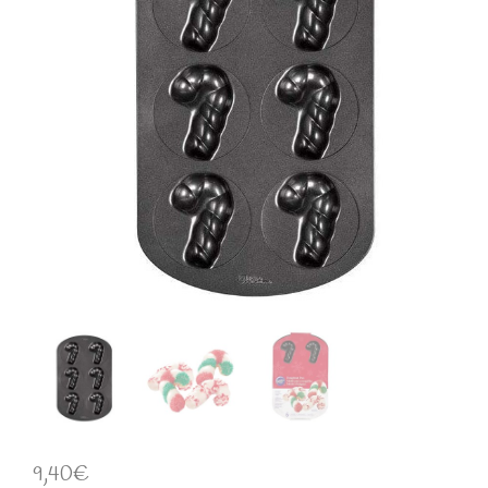
9,40
€