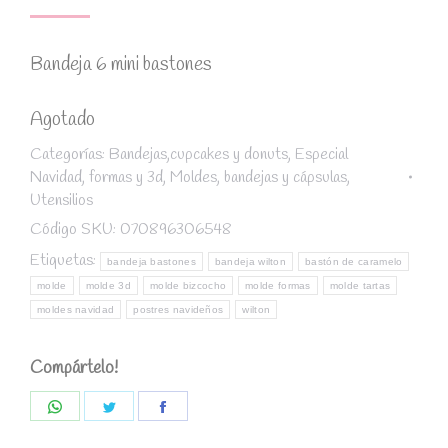
Bandeja 6 mini bastones
Agotado
Categorías:
Bandejas,cupcakes y donuts
,
Especial
Navidad
,
formas y 3d
,
Moldes, bandejas y cápsulas
,
Utensilios
Código SKU:
070896306548
Etiquetas:
bandeja bastones
bandeja wilton
bastón de caramelo
molde
molde 3d
molde bizcocho
molde formas
molde tartas
moldes navidad
postres navideños
wilton
Compártelo!
Share
Share
Share
on
on
on