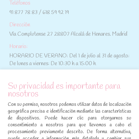
Teléfonos
91 877 78 83 / 618 59 92 19
Dirección
Vía Complutense 27 28807 Alcalá de Henares. Madrid
Horario:
HORARIO DE VERANO: Del 1 de julio al 31 de agosto:
De lunes a viernes: De 10:30 h a 15:00 h
ATENCIÓN AL CLIENTE
Su privacidad es importante para
nosotros
Condiciones de compra
Con su permiso, nosotros podemos utilizar datos de localización
Aviso legal y política de privacidad
geográfica precisa e identificación mediante las características
de dispositivos. Puede hacer clic para otorgarnos su
Política de cookies
consentimiento a nosotros para que llevemos a cabo el
procesamiento previamente descrito. De forma alternativa,
SÍGUENOS EN REDES SOCIALES
puede acceder a información más detallada y cambiar sus