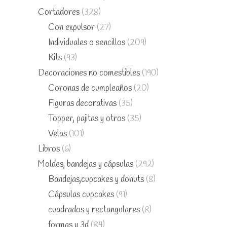
Cortadores
(328)
Con expulsor
(27)
Individuales o sencillos
(209)
Kits
(93)
Decoraciones no comestibles
(190)
Coronas de cumpleaños
(20)
Figuras decorativas
(35)
Topper, pajitas y otros
(35)
Velas
(101)
Libros
(6)
Moldes, bandejas y cápsulas
(292)
Bandejas,cupcakes y donuts
(8)
Cápsulas cupcakes
(91)
cuadrados y rectangulares
(8)
formas y 3d
(84)