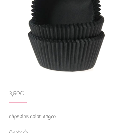
3,50
€
cápsulas color negro