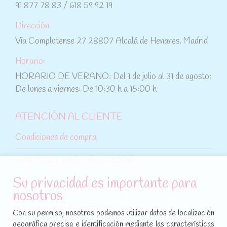
91 877 78 83 / 618 59 92 19
Dirección
Vía Complutense 27 28807 Alcalá de Henares. Madrid
Horario:
HORARIO DE VERANO: Del 1 de julio al 31 de agosto:
De lunes a viernes: De 10:30 h a 15:00 h
ATENCIÓN AL CLIENTE
Condiciones de compra
Aviso legal y política de privacidad
Su privacidad es importante para
Política de cookies
nosotros
SÍGUENOS EN REDES SOCIALES
Con su permiso, nosotros podemos utilizar datos de localización
geográfica precisa e identificación mediante las características