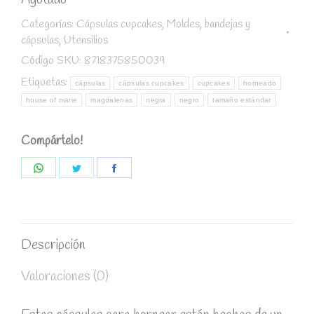
Agotado
Categorías:
Cápsulas cupcakes
,
Moldes, bandejas y
cápsulas
,
Utensilios
Código SKU:
8718375850039
Etiquetas:
cápsulas
cápsulas cupcakes
cupcakes
horneado
house of marie
magdalenas
negra
negro
tamaño estándar
Compártelo!
Share
Share
Share
on
on
on
WhatsApp
Twitter
Facebook
Descripción
Valoraciones (0)