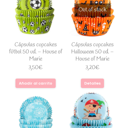
Out of stock
Cápsulas cupcakes
Cápsulas cupcakes
fútbol 50 ud. – House of
Halloween 50 ud. –
Marie
House of Marie
3,50
€
3,20
€
Añadir al carrito
Detalles