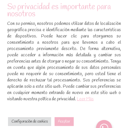
ATENCIÓN AL CLIENTE
Su privacidad es importante para
nosotros
Condiciones de compra
Con su permiso, nosotros podemos utilizar datos de localización
Aviso legal y política de privacidad
geográfica precisa e identificación mediante las características
de dispositivos. Puede hacer clic para otorgarnos su
Política de cookies
consentimiento a nosotros para que llevemos a cabo el
procesamiento previamente descrito. De forma alternativa,
SÍGUENOS EN REDES SOCIALES
puede acceder a información más detallada y cambiar sus
preferencias antes de otorgar o negar su consentimiento. Tenga
Encuéntranos en:
en cuenta que algún procesamiento de sus datos personales
Facebook
YouTube
Instagram
puede no requerir de su consentimiento, pero usted tiene el
page
page
page
derecho de rechazar tal procesamiento. Sus preferencias se
No te pierdas las promociones y novedades, suscríbete a
opens
opens
opens
aplicarán solo a este sitio web. Puede cambiar sus preferencias
nuestra newsletter
:
in
in
in
en cualquier momento entrando de nuevo en este sitio web o
visitando nuestra política de privacidad.
Leer Más
new
new
new
window
window
window
[sibwp_form id=1]
Configuración de cookies
Aceptar