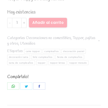
Hay existencias
Topper
Alternative:
Añadir al carrito
Happy
Birthday
letras
Categorías:
Decoraciones no comestibles
,
Topper, pajitas
y otros
,
Utensilios
morado
con
Etiquetas:
cake topper
cumpleaños
decoración pastel
acrílico
decoración tarta
feliz cumpleaños
fiesta de cumpleaños
redondo
tarta de cumpleaños
topper
topper letras
topper morado
9
cm.
Compártelo!
quantity
Share
Share
Share
on
on
on
WhatsApp
Twitter
Facebook