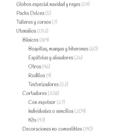
Globos especial navidad y reyes
(54)
Packs Dulces
(5)
Talleres y cursos
(7)
Utensilios
(1312)
Básicos
(189)
Boquillas, mangas y biberones
(60)
Espátulas y alisadores
(26)
Otros
(46)
Rodillos
(9)
Texturizadores
(52)
Cortadores
(328)
Con expulsor
(27)
Individuales o sencillos
(209)
Kits
(93)
Decoraciones no comestibles
(190)