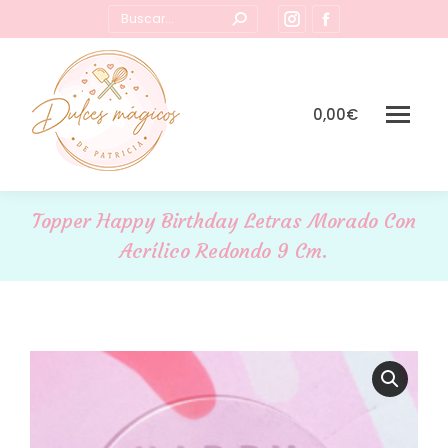
Buscar:
Instagram
Facebook
page
page
opens
opens
in
in
0,00
€
new
new
window
window
Topper Happy Birthday Letras Morado Con
Acrílico Redondo 9 Cm.