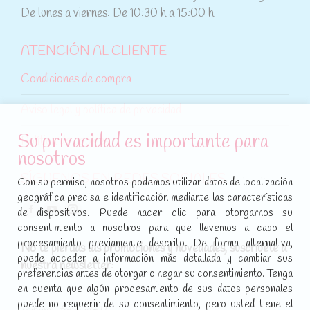
De lunes a viernes: De 10:30 h a 15:00 h
ATENCIÓN AL CLIENTE
Condiciones de compra
Aviso legal y política de privacidad
Su privacidad es importante para
Política de cookies
nosotros
SÍGUENOS EN REDES SOCIALES
Con su permiso, nosotros podemos utilizar datos de localización
geográfica precisa e identificación mediante las características
Encuéntranos en:
de dispositivos. Puede hacer clic para otorgarnos su
Facebook
YouTube
Instagram
consentimiento a nosotros para que llevemos a cabo el
page
page
page
procesamiento previamente descrito. De forma alternativa,
No te pierdas las promociones y novedades, suscríbete a
opens
opens
opens
puede acceder a información más detallada y cambiar sus
nuestra newsletter
:
in
in
in
preferencias antes de otorgar o negar su consentimiento. Tenga
new
new
new
en cuenta que algún procesamiento de sus datos personales
puede no requerir de su consentimiento, pero usted tiene el
window
window
window