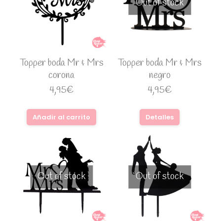
Out of stock
Topper boda Mr & Mrs
Topper boda Mr & Mrs
corona
negro
4,95
€
4,95
€
Añadir al carrito
Detalles
Out of stock
Out of stock