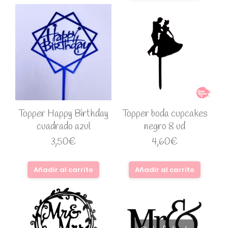
Topper Happy Birthday
Topper boda cupcakes
cuadrado azul
negro 8 ud
3,50
€
4,60
€
Añadir al carrito
Añadir al carrito