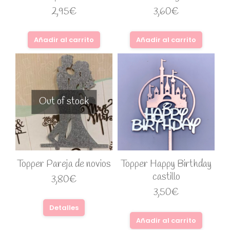
2,95
€
3,60
€
Añadir al carrito
Añadir al carrito
Out of stock
Topper Pareja de novios
Topper Happy Birthday
castillo
3,80
€
3,50
€
Detalles
Añadir al carrito