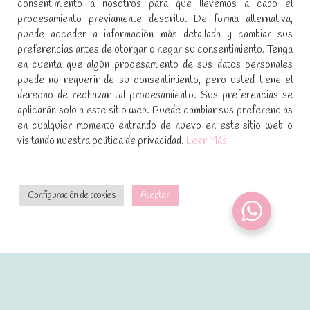
consentimiento a nosotros para que llevemos a cabo el
procesamiento previamente descrito. De forma alternativa,
SÍGUENOS EN REDES SOCIALES
puede acceder a información más detallada y cambiar sus
preferencias antes de otorgar o negar su consentimiento. Tenga
Encuéntranos en:
en cuenta que algún procesamiento de sus datos personales
Facebook
YouTube
Instagram
puede no requerir de su consentimiento, pero usted tiene el
page
page
page
derecho de rechazar tal procesamiento. Sus preferencias se
No te pierdas las promociones y novedades, suscríbete a
opens
opens
opens
aplicarán solo a este sitio web. Puede cambiar sus preferencias
nuestra newsletter
:
in
in
in
en cualquier momento entrando de nuevo en este sitio web o
visitando nuestra política de privacidad.
Leer Más
new
new
new
window
window
window
[sibwp_form id=1]
Configuración de cookies
Aceptar
2021 · Dulces mágicos de Patricia · Desarrollado por