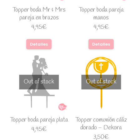
Topper boda Mr & Mrs
Topper boda pareja
pareja en brazos
manos
4,95
€
4,95
€
Detalles
Detalles
Out of stock
Out of stock
Topper boda pareja plata
Topper comunión cáliz
dorado – Dekora
4,95
€
3,50
€