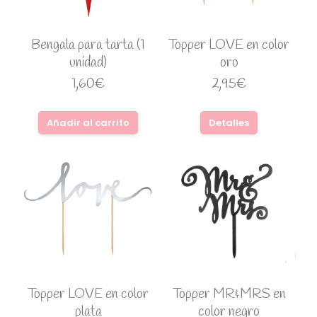
Bengala para tarta (1
Topper LOVE en color
unidad)
oro
1,60
€
2,95
€
Añadir al carrito
Detalles
Topper LOVE en color
Topper MR&MRS en
plata
color negro