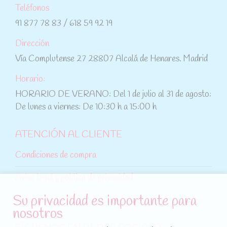
Teléfonos
91 877 78 83 / 618 59 92 19
Dirección
Vía Complutense 27 28807 Alcalá de Henares. Madrid
Horario:
HORARIO DE VERANO: Del 1 de julio al 31 de agosto:
De lunes a viernes: De 10:30 h a 15:00 h
ATENCIÓN AL CLIENTE
Condiciones de compra
Aviso legal y política de privacidad
Su privacidad es importante para
Política de cookies
nosotros