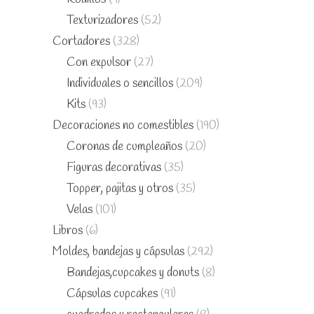
Texturizadores
(52)
Cortadores
(328)
Con expulsor
(27)
Individuales o sencillos
(209)
Kits
(93)
Decoraciones no comestibles
(190)
Coronas de cumpleaños
(20)
Figuras decorativas
(35)
Topper, pajitas y otros
(35)
Velas
(101)
Libros
(6)
Moldes, bandejas y cápsulas
(292)
Bandejas,cupcakes y donuts
(8)
Cápsulas cupcakes
(91)