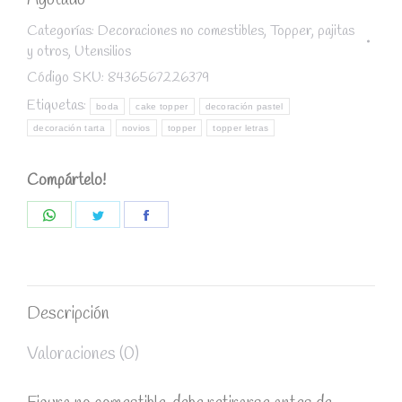
Agotado
Categorías:
Decoraciones no comestibles
,
Topper, pajitas
y otros
,
Utensilios
Código SKU:
8436567226379
Etiquetas:
boda
cake topper
decoración pastel
decoración tarta
novios
topper
topper letras
Compártelo!
Share
Share
Share
on
on
on
WhatsApp
Twitter
Facebook
Descripción
Valoraciones (0)