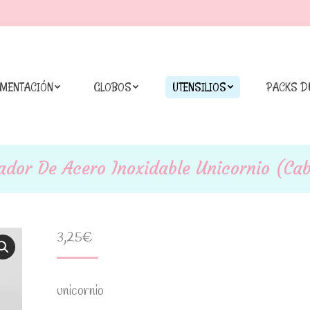
IMENTACIÓN
GLOBOS
UTENSILIOS
PACKS D
ador De Acero Inoxidable Unicornio (ca
3,25
€
unicornio