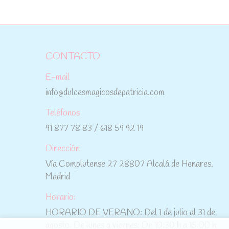
CONTACTO
E-mail
info@dulcesmagicosdepatricia.com
Teléfonos
91 877 78 83 / 618 59 92 19
Dirección
Vía Complutense 27 28807 Alcalá de Henares.
Madrid
Horario:
HORARIO DE VERANO: Del 1 de julio al 31 de
agosto: De lunes a viernes: De 10:30 h a 15:00 h