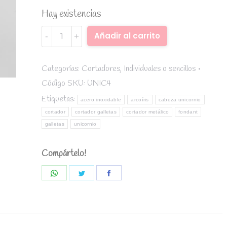
Hay existencias
cortador
Alternative:
Añadir al carrito
de
acero
inoxidable
Categorías:
Cortadores
,
Individuales o sencillos
unicornio
Código SKU:
UNIC4
(cabeza)
Etiquetas:
acero inoxidable
arcoíris
cabeza unicornio
quantity
cortador
cortador galletas
cortador metálico
fondant
galletas
unicornio
Compártelo!
Share
Share
Share
on
on
on
WhatsApp
Twitter
Facebook