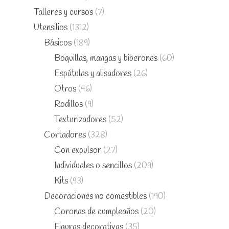
Talleres y cursos
(7)
Utensilios
(1312)
Básicos
(189)
Boquillas, mangas y biberones
(60)
Espátulas y alisadores
(26)
Otros
(46)
Rodillos
(9)
Texturizadores
(52)
Cortadores
(328)
Con expulsor
(27)
Individuales o sencillos
(209)
Kits
(93)
Decoraciones no comestibles
(190)
Coronas de cumpleaños
(20)
Figuras decorativas
(35)