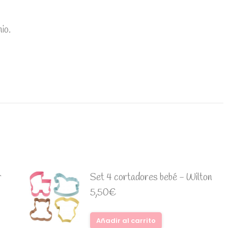
io.
r
Set 4 cortadores bebé - Wilton
5,50
€
Añadir al carrito