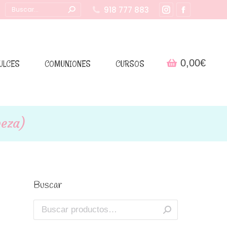
Buscar:
918 777 883
Instagram
Facebook
page
page
opens
opens
in
in
0,00
€
ULCES
COMUNIONES
CURSOS
new
new
window
window
beza)
Buscar