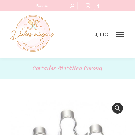
Buscar:
Instagram
Facebook
page
page
opens
opens
in
in
0,00
€
new
new
window
window
Cortador Metálico Corona