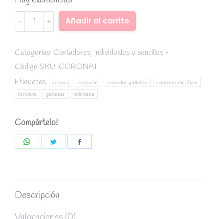
Hay existencias
Cortador
Alternative:
Añadir al carrito
metálico
Corona
quantity
Categorías:
Cortadores
,
Individuales o sencillos
Código SKU:
CORONA1
Etiquetas:
corona
cortador
cortador galletas
cortador metálico
fondant
galletas
princesa
Compártelo!
Share
Share
Share
on
on
on
WhatsApp
Twitter
Facebook
Descripción
Valoraciones (0)