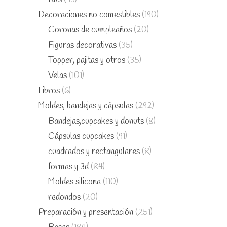
Decoraciones no comestibles
(190)
Coronas de cumpleaños
(20)
Figuras decorativas
(35)
Topper, pajitas y otros
(35)
Velas
(101)
Libros
(6)
Moldes, bandejas y cápsulas
(292)
Bandejas,cupcakes y donuts
(8)
Cápsulas cupcakes
(91)
cuadrados y rectangulares
(8)
formas y 3d
(84)
Moldes silicona
(110)
redondos
(20)
Preparación y presentación
(251)