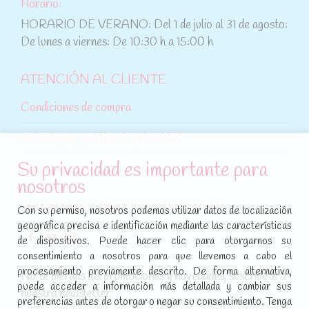
Horario:
HORARIO DE VERANO: Del 1 de julio al 31 de agosto:
De lunes a viernes: De 10:30 h a 15:00 h
ATENCIÓN AL CLIENTE
Condiciones de compra
Aviso legal y política de privacidad
Su privacidad es importante para
Política de cookies
nosotros
SÍGUENOS EN REDES SOCIALES
Con su permiso, nosotros podemos utilizar datos de localización
geográfica precisa e identificación mediante las características
Encuéntranos en:
de dispositivos. Puede hacer clic para otorgarnos su
Facebook
YouTube
Instagram
consentimiento a nosotros para que llevemos a cabo el
page
page
page
procesamiento previamente descrito. De forma alternativa,
No te pierdas las promociones y novedades, suscríbete a
opens
opens
opens
puede acceder a información más detallada y cambiar sus
nuestra newsletter
:
in
in
in
preferencias antes de otorgar o negar su consentimiento. Tenga