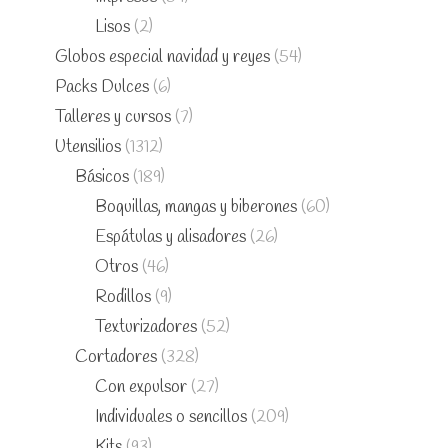
Lisos
(2)
Globos especial navidad y reyes
(54)
Packs Dulces
(6)
Talleres y cursos
(7)
Utensilios
(1312)
Básicos
(189)
Boquillas, mangas y biberones
(60)
Espátulas y alisadores
(26)
Otros
(46)
Rodillos
(9)
Texturizadores
(52)
Cortadores
(328)
Con expulsor
(27)
Individuales o sencillos
(209)
Kits
(93)