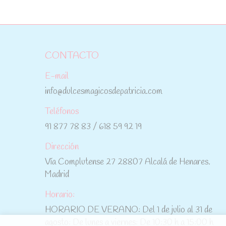
CONTACTO
E-mail
info@dulcesmagicosdepatricia.com
Teléfonos
91 877 78 83 / 618 59 92 19
Dirección
Vía Complutense 27 28807 Alcalá de Henares.
Madrid
Horario:
HORARIO DE VERANO: Del 1 de julio al 31 de
agosto: De lunes a viernes: De 10:30 h a 15:00 h