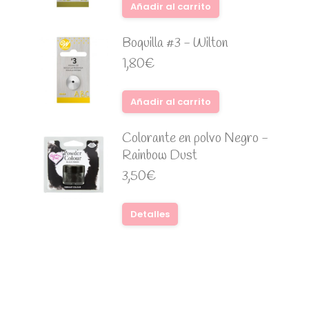
Añadir al carrito
Boquilla #3 - Wilton
1,80
€
Añadir al carrito
Colorante en polvo Negro -
Rainbow Dust
3,50
€
Detalles