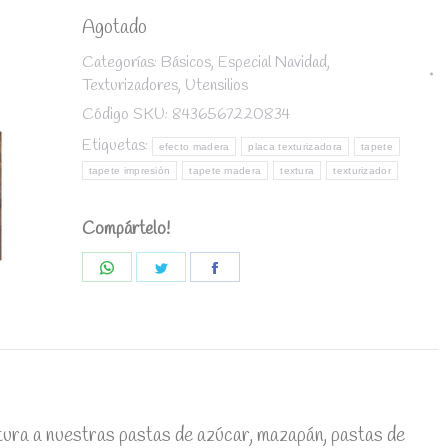
Agotado
Categorías:
Básicos
,
Especial Navidad
,
Texturizadores
,
Utensilios
Código SKU:
8436567220834
Etiquetas:
efecto madera
placa texturizadora
tapete
tapete impresión
tapete madera
textura
texturizador
Compártelo!
Share
Share
Share
on
on
on
WhatsApp
Twitter
Facebook
xtura a nuestras pastas de azúcar, mazapán, pastas de