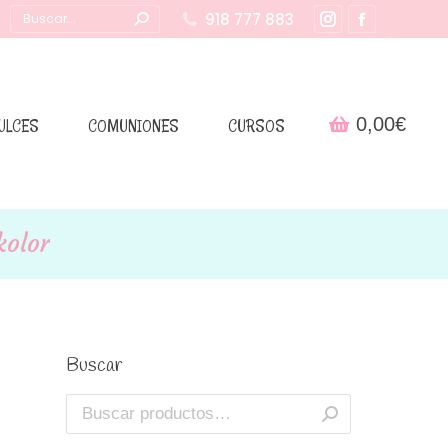
Buscar:
918 777 883
Instagram
Facebook
page
page
opens
opens
in
in
0,00
€
ULCES
COMUNIONES
CURSOS
new
new
window
window
kolor
Buscar