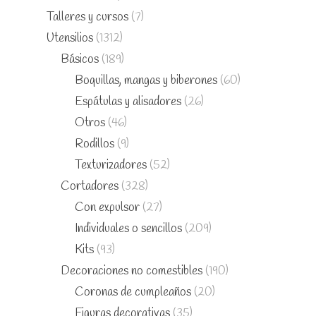
Talleres y cursos
(7)
Utensilios
(1312)
Básicos
(189)
Boquillas, mangas y biberones
(60)
Espátulas y alisadores
(26)
Otros
(46)
Rodillos
(9)
Texturizadores
(52)
Cortadores
(328)
Con expulsor
(27)
Individuales o sencillos
(209)
Kits
(93)
Decoraciones no comestibles
(190)
Coronas de cumpleaños
(20)
Figuras decorativas
(35)