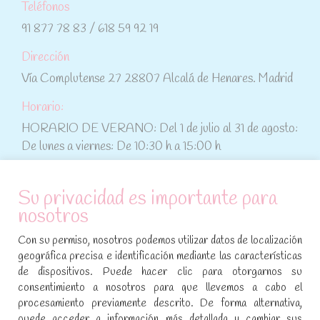
Teléfonos
91 877 78 83 / 618 59 92 19
Dirección
Vía Complutense 27 28807 Alcalá de Henares. Madrid
Horario:
HORARIO DE VERANO: Del 1 de julio al 31 de agosto:
De lunes a viernes: De 10:30 h a 15:00 h
ATENCIÓN AL CLIENTE
Su privacidad es importante para
nosotros
Condiciones de compra
Con su permiso, nosotros podemos utilizar datos de localización
Aviso legal y política de privacidad
geográfica precisa e identificación mediante las características
de dispositivos. Puede hacer clic para otorgarnos su
Política de cookies
consentimiento a nosotros para que llevemos a cabo el
procesamiento previamente descrito. De forma alternativa,
SÍGUENOS EN REDES SOCIALES
puede acceder a información más detallada y cambiar sus