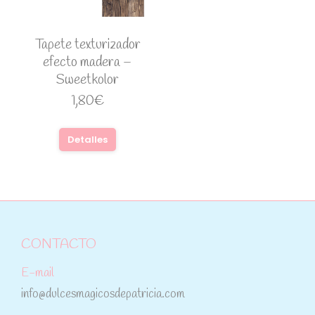
Tapete texturizador
efecto madera –
Sweetkolor
1,80
€
Detalles
CONTACTO
E-mail
info@dulcesmagicosdepatricia.com