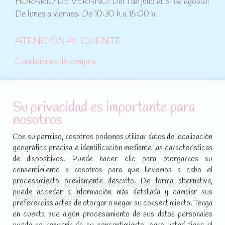
HORARIO DE VERANO: Del 1 de julio al 31 de agosto:
De lunes a viernes: De 10:30 h a 15:00 h
ATENCIÓN AL CLIENTE
Condiciones de compra
Aviso legal y política de privacidad
Su privacidad es importante para
Política de cookies
nosotros
SÍGUENOS EN REDES SOCIALES
Con su permiso, nosotros podemos utilizar datos de localización
geográfica precisa e identificación mediante las características
Encuéntranos en:
de dispositivos. Puede hacer clic para otorgarnos su
Facebook
YouTube
Instagram
consentimiento a nosotros para que llevemos a cabo el
page
page
page
procesamiento previamente descrito. De forma alternativa,
No te pierdas las promociones y novedades, suscríbete a
opens
opens
opens
puede acceder a información más detallada y cambiar sus
nuestra newsletter
:
in
in
in
preferencias antes de otorgar o negar su consentimiento. Tenga
new
new
new
en cuenta que algún procesamiento de sus datos personales