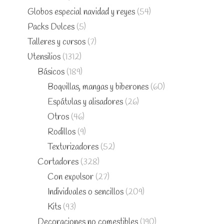
Globos especial navidad y reyes
(54)
Packs Dulces
(5)
Talleres y cursos
(7)
Utensilios
(1312)
Básicos
(189)
Boquillas, mangas y biberones
(60)
Espátulas y alisadores
(26)
Otros
(46)
Rodillos
(9)
Texturizadores
(52)
Cortadores
(328)
Con expulsor
(27)
Individuales o sencillos
(209)
Kits
(93)
Decoraciones no comestibles
(190)