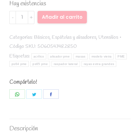
Hay existencias
Raspador
Alternative:
Añadir al carrito
lateral
para
tartas
Categorías:
Básicos
,
Espátulas y alisadores
,
Utensilios
(Rayas
Código SKU:
5060543482850
extra
Etiquetas:
acrílico
alisador pme
masas
modelo vieira
PME
grandes
ps64 pme
ps65 pme
raspador lateral
rayas extra grandes
PS65)
-
Compártelo!
PME
quantity
Share
Share
Share
on
on
on
WhatsApp
Twitter
Facebook
Descripción