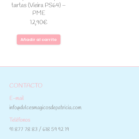
tartas (Vieira PS64) –
PME
12,90
€
Añadir al carrito
CONTACTO
E-mail
info@dulcesmagicosdepatricia.com
Teléfonos
91 877 78 83 / 618 59 92 19