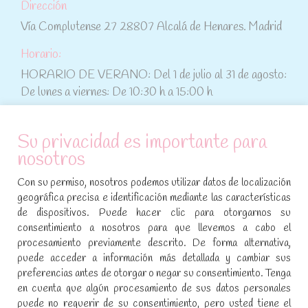
Dirección
Vía Complutense 27 28807 Alcalá de Henares. Madrid
Horario:
HORARIO DE VERANO: Del 1 de julio al 31 de agosto:
De lunes a viernes: De 10:30 h a 15:00 h
ATENCIÓN AL CLIENTE
Su privacidad es importante para
nosotros
Condiciones de compra
Con su permiso, nosotros podemos utilizar datos de localización
Aviso legal y política de privacidad
geográfica precisa e identificación mediante las características
de dispositivos. Puede hacer clic para otorgarnos su
Política de cookies
consentimiento a nosotros para que llevemos a cabo el
procesamiento previamente descrito. De forma alternativa,
SÍGUENOS EN REDES SOCIALES
puede acceder a información más detallada y cambiar sus
preferencias antes de otorgar o negar su consentimiento. Tenga
Encuéntranos en:
en cuenta que algún procesamiento de sus datos personales
Facebook
YouTube
Instagram
puede no requerir de su consentimiento, pero usted tiene el